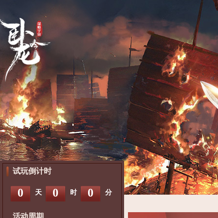
试玩倒计时
0
0
0
天
时
分
活动周期