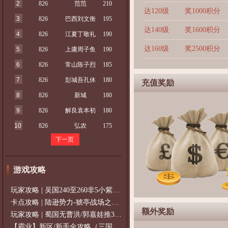
2
826
范范
210
达120级
奖1000积分
3
826
巴西刘文衡
195
达140级
奖1600积分
4
826
江夏丁敬礼
190
达160级
奖2500积分
5
826
上庸周子鱼
190
6
826
常山陈子烈
185
7
826
彭城吾孔休
180
充值奖励
8
826
新城
180
9
826
解良袁本初
180
10
826
弘农
175
下一页
游戏攻略
玩家攻略 | 吴国240至260非5小紫过策免
卡点攻略 | 陆逊势力-猇亭战场之陆逊
额外奖励
玩家攻略 | 蜀国无曹洪/郭嘉娃推375级，
【霸业】新区/新手全攻略（三国通用）2