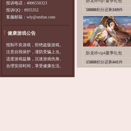
卧龙吟vip7夏季礼包
投诉电话：4006550323
58888
积分
还剩
169
件
投诉QQ：8955352
客服邮箱：wly@snsfun.com
健康游戏公告
抵制不良游戏，拒绝盗版游戏。
注意自我保护，谨防受骗上当。
卧龙吟vip4夏季礼包
适度游戏益脑，沉迷游戏伤身。
15888
积分
还剩
441
件
合理安排时间，享受健康生活。