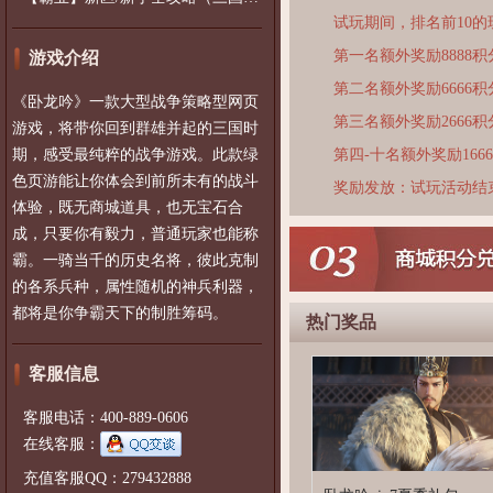
试玩期间，排名前10
第一名额外奖励8888积
游戏介绍
第二名额外奖励6666积
《卧龙吟》一款大型战争策略型网页
第三名额外奖励2666积
游戏，将带你回到群雄并起的三国时
期，感受最纯粹的战争游戏。此款绿
第四-十名额外奖励166
色页游能让你体会到前所未有的战斗
奖励发放：试玩活动结
体验，既无商城道具，也无宝石合
成，只要你有毅力，普通玩家也能称
霸。一骑当千的历史名将，彼此克制
的各系兵种，属性随机的神兵利器，
都将是你争霸天下的制胜筹码。
热门奖品
客服信息
客服电话：400-889-0606
在线客服：
充值客服QQ：279432888