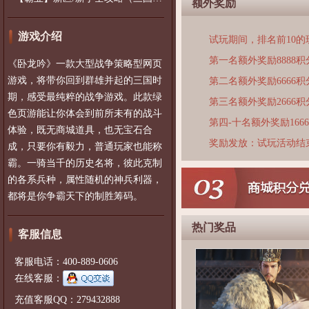
额外奖励
游戏介绍
试玩期间，排名前10
第一名额外奖励8888积
《卧龙吟》一款大型战争策略型网页
游戏，将带你回到群雄并起的三国时
第二名额外奖励6666积
期，感受最纯粹的战争游戏。此款绿
第三名额外奖励2666积
色页游能让你体会到前所未有的战斗
第四-十名额外奖励166
体验，既无商城道具，也无宝石合
奖励发放：试玩活动结
成，只要你有毅力，普通玩家也能称
霸。一骑当千的历史名将，彼此克制
的各系兵种，属性随机的神兵利器，
都将是你争霸天下的制胜筹码。
热门奖品
客服信息
客服电话：400-889-0606
在线客服：
充值客服QQ：279432888