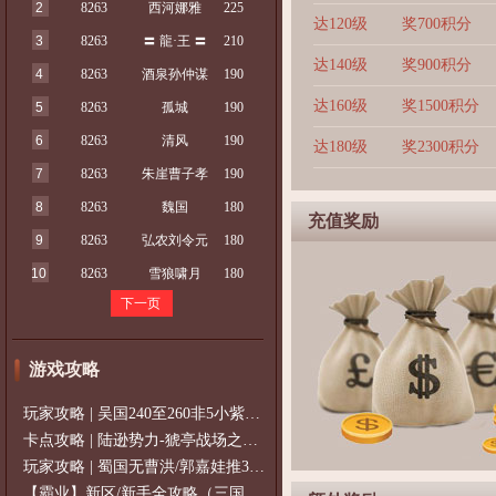
2
8263
西河娜雅
225
达120级
奖700积分
3
8263
〓 龍·王 〓
210
达140级
奖900积分
4
8263
酒泉孙仲谋
190
达160级
奖1500积分
5
8263
孤城
190
6
8263
清风
190
达180级
奖2300积分
7
8263
朱崖曹子孝
190
8
8263
魏国
180
充值奖励
9
8263
弘农刘令元
180
10
8263
雪狼啸月
180
下一页
游戏攻略
玩家攻略 | 吴国240至260非5小紫过策免
卡点攻略 | 陆逊势力-猇亭战场之陆逊
玩家攻略 | 蜀国无曹洪/郭嘉娃推375级，
【霸业】新区/新手全攻略（三国通用）2