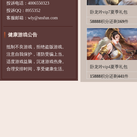
投诉电话：4006550323
投诉QQ：8955352
卧龙吟vip7夏季礼包
客服邮箱：wly@snsfun.com
58888
积分
还剩
169
件
健康游戏公告
抵制不良游戏，拒绝盗版游戏。
注意自我保护，谨防受骗上当。
适度游戏益脑，沉迷游戏伤身。
卧龙吟vip4夏季礼包
合理安排时间，享受健康生活。
15888
积分
还剩
441
件