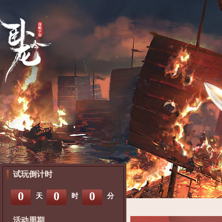
试玩倒计时
0
0
0
天
时
分
活动周期