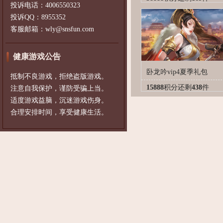
投诉电话：4006550323
投诉QQ：8955352
客服邮箱：wly@snsfun.com
健康游戏公告
卧龙吟vip4夏季礼包
抵制不良游戏，拒绝盗版游戏。
15888
积分
还剩
438
件
注意自我保护，谨防受骗上当。
适度游戏益脑，沉迷游戏伤身。
合理安排时间，享受健康生活。