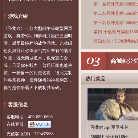
第一名额外奖励8888积
第二名额外奖励6666积
游戏介绍
第三名额外奖励2666积
《卧龙吟》一款大型战争策略型网页
第四-十名额外奖励166
游戏，将带你回到群雄并起的三国时
奖励发放：试玩活动结
期，感受最纯粹的战争游戏。此款绿
色页游能让你体会到前所未有的战斗
体验，既无商城道具，也无宝石合
成，只要你有毅力，普通玩家也能称
霸。一骑当千的历史名将，彼此克制
热门奖品
的各系兵种，属性随机的神兵利器，
都将是你争霸天下的制胜筹码。
客服信息
客服电话：400-889-0606
在线客服：
卧龙吟vip7夏季礼包
充值客服QQ：279432888
58888
积分
还剩
169
件