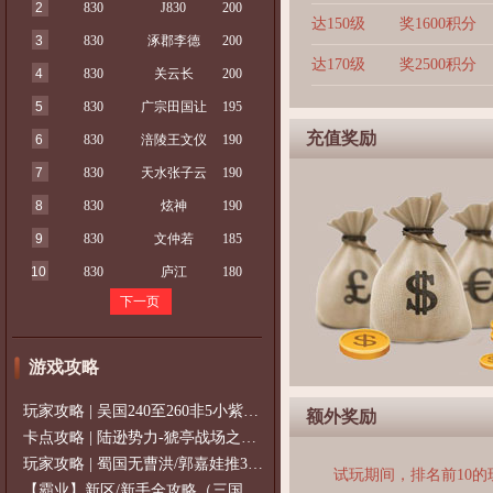
2
830
J830
200
达150级
奖1600积分
3
830
涿郡李德
200
达170级
奖2500积分
4
830
关云长
200
5
830
广宗田国让
195
充值奖励
6
830
涪陵王文仪
190
7
830
天水张子云
190
8
830
炫神
190
9
830
文仲若
185
10
830
庐江
180
下一页
游戏攻略
玩家攻略 | 吴国240至260非5小紫过策免
额外奖励
卡点攻略 | 陆逊势力-猇亭战场之陆逊
玩家攻略 | 蜀国无曹洪/郭嘉娃推375级，
试玩期间，排名前10
【霸业】新区/新手全攻略（三国通用）2