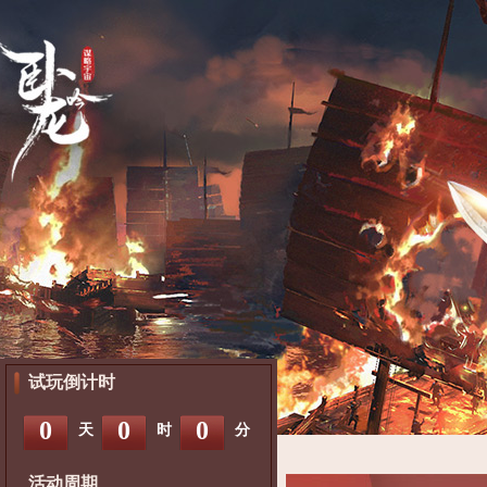
试玩倒计时
0
0
0
天
时
分
活动周期