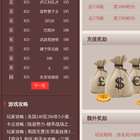
2
833
庐江刘孔才
195
达150级
奖1600积分
3
833
新野曹子文
195
达170级
奖2500积分
4
833
20520
195
5
833
巴西许
190
充值奖励
6
833
武昌荀慈明
190
7
833
建宁田元皓
185
8
833
180
185
9
833
tj
185
10
833
长安张德容
185
下一页
游戏攻略
玩家攻略 | 吴国240至260非5小紫过策免
额外奖励
卡点攻略 | 陆逊势力-猇亭战场之陆逊
玩家攻略 | 蜀国无曹洪/郭嘉娃推375级，
试玩期间，排名前10
【霸业】新区/新手全攻略（三国通用）2