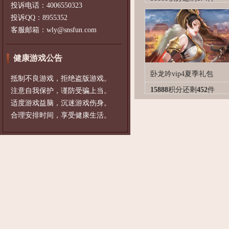
投诉电话：4006550323
投诉QQ：8955352
客服邮箱：wly@snsfun.com
健康游戏公告
卧龙吟vip4夏季礼包
抵制不良游戏，拒绝盗版游戏。
15888
积分
还剩
452
件
注意自我保护，谨防受骗上当。
适度游戏益脑，沉迷游戏伤身。
合理安排时间，享受健康生活。