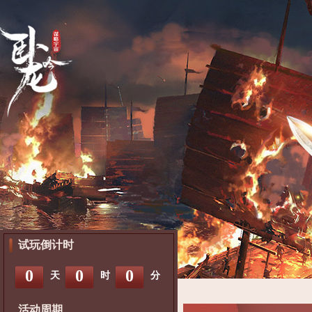
试玩倒计时
0
0
0
天
时
分
活动周期