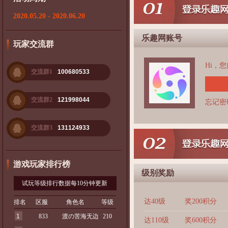
2020.05.20 - 2020.06.20
乐趣网账号
玩家交流群
Hi，
交流群1
100680533
交流群2
121998044
忘记密
交流群3
131124933
游戏玩家排行榜
级别奖励
试玩等级排行数据每10分钟更新
达40级
奖200积分
排名
区服
角色名
等级
1
833
渡の苦海无边
210
达110级
奖600积分