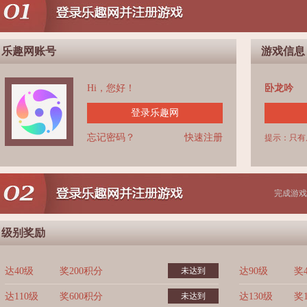
乐趣网账号
游戏信息
Hi，您好！
卧龙吟
登录乐趣网
忘记密码？
快速注册
提示：只有
完成游戏
级别奖励
达40级
奖200积分
未达到
达90级
奖
达110级
奖600积分
未达到
达130级
奖