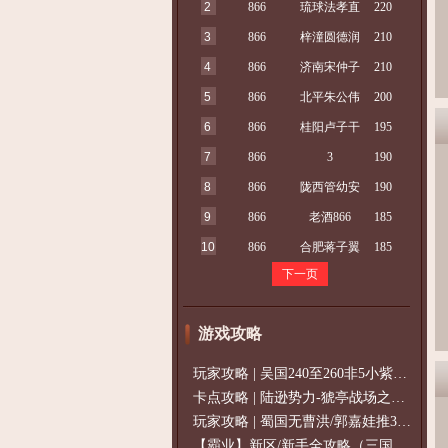
2
866
琉球法孝直
220
3
866
梓潼圆德润
210
4
866
济南宋仲子
210
5
866
北平朱公伟
200
6
866
桂阳卢子干
195
7
866
3
190
8
866
陇西管幼安
190
9
866
老酒866
185
10
866
合肥蒋子翼
185
下一页
游戏攻略
玩家攻略 | 吴国240至260非5小紫过策免
卡点攻略 | 陆逊势力-猇亭战场之陆逊
玩家攻略 | 蜀国无曹洪/郭嘉娃推375级，
【霸业】新区/新手全攻略（三国通用）2