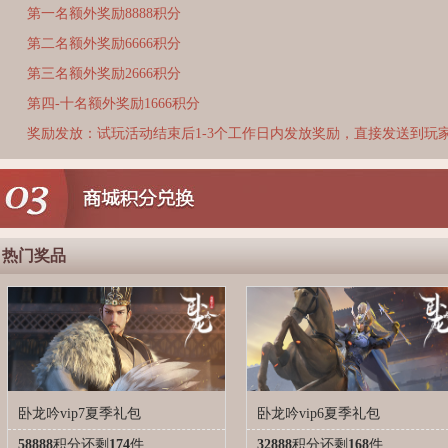
第一名额外奖励8888积分
第二名额外奖励6666积分
第三名额外奖励2666积分
第四-十名额外奖励1666积分
奖励发放：试玩活动结束后1-3个工作日内发放奖励，直接发送到玩
热门奖品
卧龙吟vip7夏季礼包
卧龙吟vip6夏季礼包
58888
积分
还剩
174
件
32888
积分
还剩
168
件