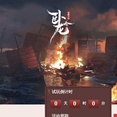
试玩倒计时
0
0
0
天
时
分
活动周期