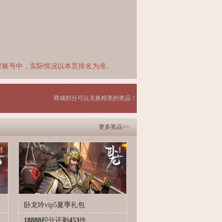
家账号中，实际情况以本页排名为准。
商城积分可以兑换精美的奖品！
更多奖品>>
卧龙吟vip5夏季礼包
18888
积分
还剩
453
件