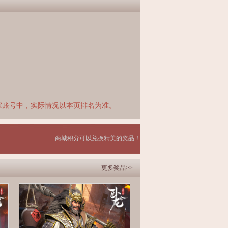
家账号中，实际情况以本页排名为准。
商城积分可以兑换精美的奖品！
更多奖品>>