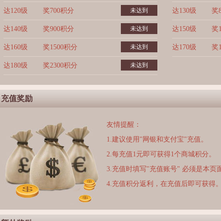
达120级
奖700积分
未达到
达130级
奖
达140级
奖900积分
未达到
达150级
奖
达160级
奖1500积分
未达到
达170级
奖
达180级
奖2300积分
未达到
充值奖励
友情提醒：
1.建议使用"网银和支付宝"充值。
2.每充值1元即可获得1个商城积分。
3.充值时填写"充值账号" 必须是本
4.充值积分返利，在充值后即可获得