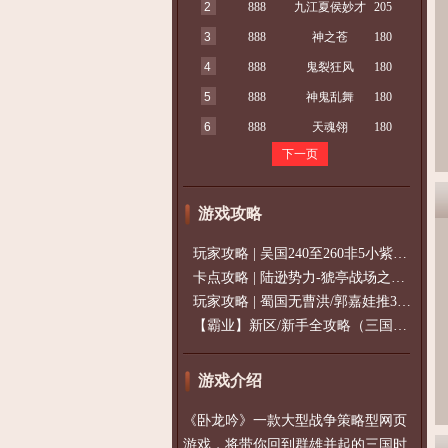
2
888
九江夏侯妙才
205
3
888
神之苍
180
4
888
鬼裂狂风
180
5
888
神鬼乱舞
180
6
888
天魂翎
180
下一页
游戏攻略
玩家攻略 | 吴国240至260非5小紫过策免
卡点攻略 | 陆逊势力-猇亭战场之陆逊
玩家攻略 | 蜀国无曹洪/郭嘉娃推375级，
【霸业】新区/新手全攻略（三国通用）2
游戏介绍
《卧龙吟》一款大型战争策略型网页
游戏，将带你回到群雄并起的三国时