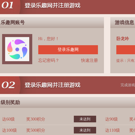
乐趣网账号
游戏信息
Hi，您好！
卧龙吟
登录乐趣网
忘记密码？
快速注册
提示：只有
完成游戏
级别奖励
达60级
奖300积分
未达到
达90级
奖
达100级
奖500积分
未达到
达110级
奖