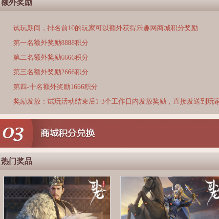
额外奖励
试玩期间，排名前10的玩家可以额外获得乐趣网商城积分奖励
第一名额外奖励8888积分
第二名额外奖励6666积分
第三名额外奖励2666积分
第四-十名额外奖励1666积分
奖励发放：试玩活动结束后1-3个工作日内发放奖励，直接发送到玩
热门奖品