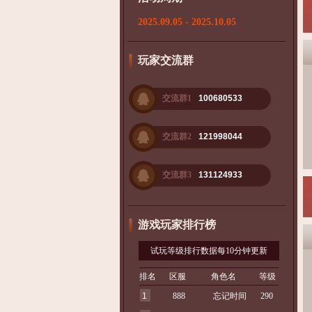
2025.09.05 - 2025.10.05
玩家交流群
交流群1
100680533
交流群2
121998044
交流群3
131124933
游戏玩家排行榜
试玩等级排行数据每10分钟更新
排名
区服
角色名
等级
1
888
忘记时间
290