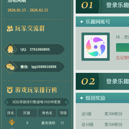
活动周期
2026.01.15 - 2026.02.15
Hi，
QQ:
3761060805
忘记密
微信:
lgg1688816888
试玩等级排行数据每10分钟更新
排名
区服
角色名
等级
达5级
奖300积分
8
豪杰项绝
15
达10级
奖500积分