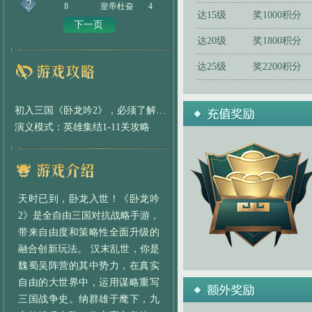
8
皇帝杜奋
4
达15级
奖1000积分
下一页
达20级
奖1800积分
达25级
奖2200积分
初入三国《卧龙吟2》，必须了解的那些事
演义模式：英雄集结1-11关攻略
天时已到，卧龙入世！《卧龙吟
2》是全自由三国对抗战略手游，
带来自由度和策略性全面升级的
融合创新玩法。 汉末乱世，你是
魏蜀吴阵营的其中势力，在真实
自由的大世界中，运用谋略重写
三国战争史。纳群雄于麾下，九