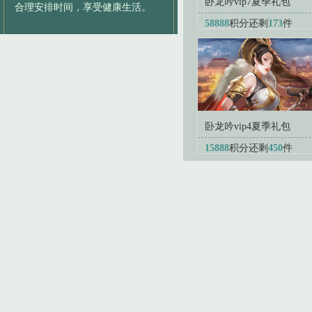
卧龙吟vip7夏季礼包
合理安排时间，享受健康生活。
58888
积分
还剩
173
件
卧龙吟vip4夏季礼包
15888
积分
还剩
450
件