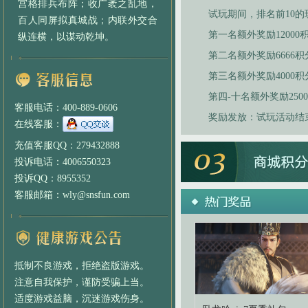
宫格排兵布阵；收广袤之乱地，
试玩期间，排名前10
百人同屏拟真城战；内联外交合
第一名额外奖励12000
纵连横，以谋动乾坤。
第二名额外奖励6666积
第三名额外奖励4000积
第四-十名额外奖励250
客服电话：400-889-0606
奖励发放：试玩活动结
在线客服：
充值客服QQ：279432888
投诉电话：4006550323
投诉QQ：8955352
客服邮箱：wly@snsfun.com
抵制不良游戏，拒绝盗版游戏。
注意自我保护，谨防受骗上当。
适度游戏益脑，沉迷游戏伤身。