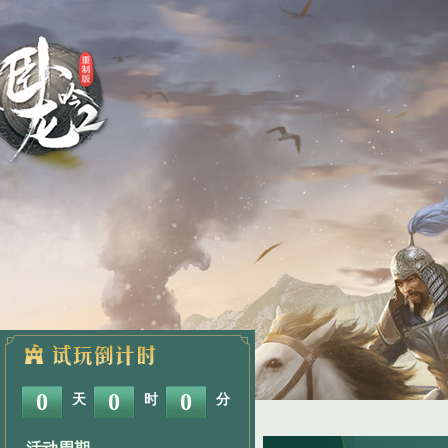
0
0
0
天
时
分