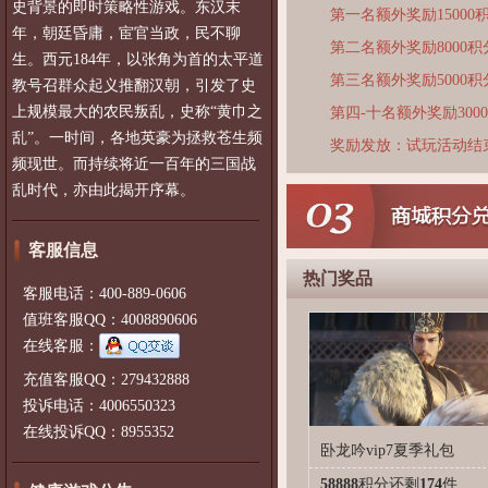
史背景的即时策略性游戏。东汉末
第一名额外奖励15000
年，朝廷昏庸，宦官当政，民不聊
第二名额外奖励8000积
生。西元184年，以张角为首的太平道
第三名额外奖励5000积
教号召群众起义推翻汉朝，引发了史
上规模最大的农民叛乱，史称“黄巾之
第四-十名额外奖励300
乱”。一时间，各地英豪为拯救苍生频
奖励发放：试玩活动结
频现世。而持续将近一百年的三国战
乱时代，亦由此揭开序幕。
客服信息
热门奖品
客服电话：400-889-0606
值班客服QQ：4008890606
在线客服：
充值客服QQ：279432888
投诉电话：4006550323
在线投诉QQ：8955352
卧龙吟vip7夏季礼包
58888
积分
还剩
174
件