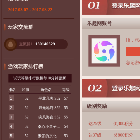
2017.03.07 - 2017.03.22
乐趣网账号
玩家交流群
Hi，
交流群1
130140329
忘记密
游戏玩家排行榜
试玩等级排行数据每10分钟更新
排名
区服
角色名
等级
1
52
平北凡夫.S52
57
级别奖励
2
52
归元地府.S52
55
3
52
疾风海盗.S52
55
达25级
奖300积分
4
52
桑心小童子.S52
54
达37级
奖800积分
5
52
素颜的京北.S52
53