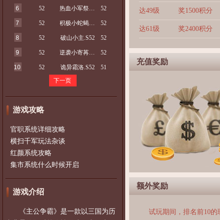
6
52
热血小军祭.S52
52
达49级
奖1500积分
7
52
积极小蛇蝎.S52
52
达61级
奖2400积分
8
52
破山小主.S52
52
9
52
逆袭小寄苒.S52
52
充值奖励
10
52
诡异霜洛.S52
51
下一页
游戏攻略
官职系统详细攻略
横扫千军玩法杂谈
红颜系统攻略
集市系统什么时候开启
额外奖励
游戏介绍
《主公争霸》是一款以三国为历
试玩期间，排名前10