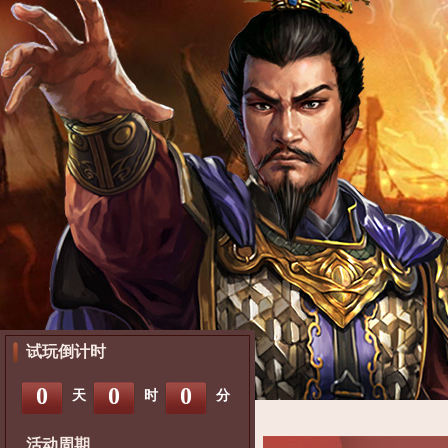
试玩倒计时
0
0
0
天
时
分
活动周期