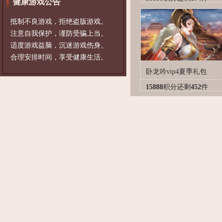
健康游戏公告
抵制不良游戏，拒绝盗版游戏。
注意自我保护，谨防受骗上当。
适度游戏益脑，沉迷游戏伤身。
合理安排时间，享受健康生活。
卧龙吟vip4夏季礼包
15888
积分
还剩
452
件