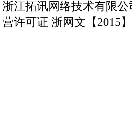
浙江拓讯网络技术有限公司 浙
营许可证 浙网文【2015】0