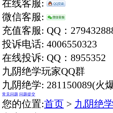
在线客服:
微信客服:
充值客服: QQ：27943288
投诉电话: 4006550323
在线投诉: QQ：8955352
九阴绝学玩家QQ群
九阴绝学: 281150089(火爆
常见问题
问题提交
您的位置:
首页
>
九阴绝