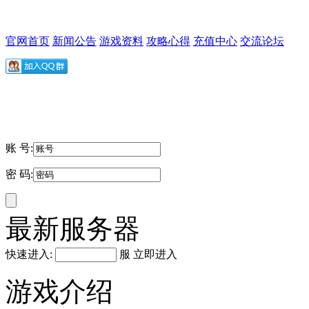
官网首页
新闻公告
游戏资料
攻略心得
充值中心
交流论坛
账 号:
密 码:
最新服务器
快速进入:
服
立即进入
游戏介绍