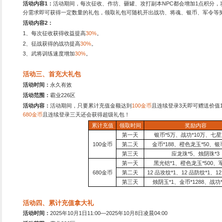
：
kefu@lequ.com
活动时间：
新服开服起
：
7x24小时服务
活动范围：
霸业226区开
主群：
736384208
I群：
476385687
霸业区官方1群
活动二、开服大狂欢
活动时间：
2025
年10月1日1
活动范围：
霸业226区
活动内容1：
活动期间，每
分需求即可获得一定数量的