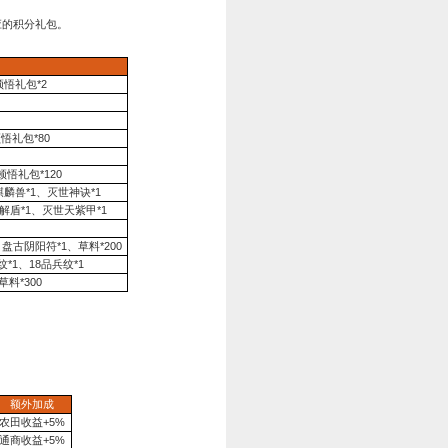
30%
。
%
。
。
累计充值金额达到
100
金币
且连续登录3天即可赠送价值1888金
会获得超级礼包！
累计充值
领取时间
奖励内容
第一天
银币*5万、战功*10万、七星宝刀*1
100
金币
第二天
金币*188、橙色龙玉*50、银币*10万
第三天
应龙珠*5、烛阴珠*3
第一天
黑光铠*1、橙色龙玉*500、军今*50
680
金币
第二天
12
品攻纹*1、12 品防纹*1、12 品兵纹*1