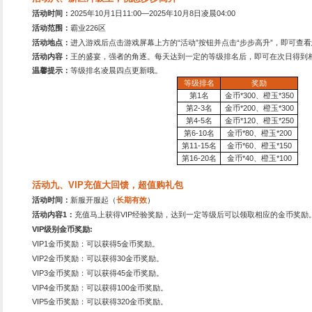
10
万
护，谨防受骗上当。
20
万
战
30
万
脑，沉迷游戏伤身。
50
万
间，享受健康生活。
活动五、投资计划助成
活动时间：
2025
年10月1日1
活动范围：
霸业226区
活动内容：
活动期间点击活
投
矿
贸
军
活动六、武将顿悟活动
活动时间：
2025
年10月1日1