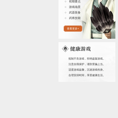
《卧龙吟》一
将带你回到群雄
纯粹的三国历史
将随进度获得，
休闲生存无压。
此克制的各系兵
阵，平定天下！