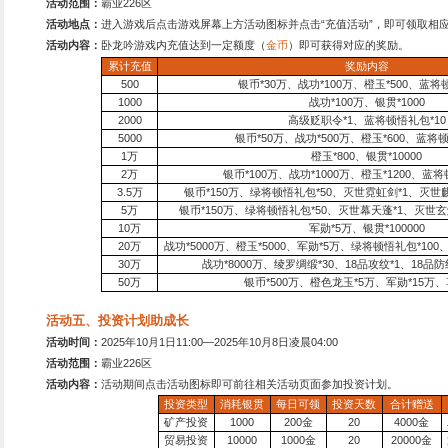
活动内容2：
1
、每次征收获得收益提高
2
、征战获得的战功提高
30
3
、武将训练速度增加
30%
活动三、首充大礼包
款经典战争策略型游戏，
活动时间：
永久有效
并起的三国时期，感受最
活动范围：
霸业226区
。游戏不肝不氪，所有武
活动内容：
活动期间，只要
15分钟打卡下线，轻松
680
金币
且连续登录三天还
一骑当千的历史名将，彼
种，一切等主公来排兵布