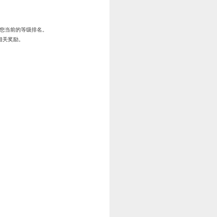
军勋*5万、银贯*100000
功*5000万、橙玉*5000、军勋*5万、绿将顿悟礼包*100、盘古阴阳
战功*8000万、绫罗绸缎*30、
18品攻纹*1、18品防纹*1、18
银币*500万、橙色龙玉*5万、军勋*15万、草料*300
长
1:00—2025年10月8日凌晨04:00
动图标即可前往相关活动页面参加投资计划。
资类型
消耗银贯
每日可领
投资天数
合计赠送
额外加
产投资
1000
200
金
20
4000
金
农田收益
易投资
10000
1000
金
20
20000
金
通商收益
事投资
100000
5000
金
20
100000
金
战斗力+
1:00—2025年10月8日凌晨04:00