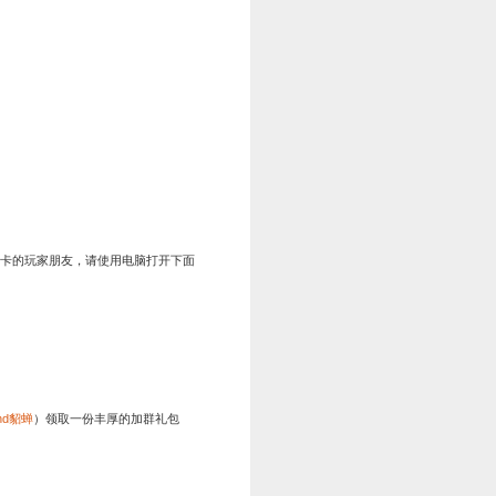
返还
80%
材料。
还
100%
材料。
励轻松拿
1:00—2025年10月8日凌晨04:00
游戏屏幕上方活动图标并点击“冲级活动”，即可领取相应的积分
活动冲级王挑战赛，只要达到指定的等级即可获得对应的奖励。
等级
奖励
80
战功*5万、银币*1万、蓝将顿悟礼包*2
100
金币*100、战功*10万、银币*2万、应龙珠*2
120
金币*100、战功*20万、银币*5万、烛阴珠*2
140
金币*200、战功*50万、银币*20万、绿将顿悟礼包*2
160
金币*200、橙玉*300、绿将顿悟礼盒*1