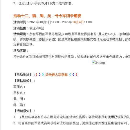
活动八、新区冲级王，
活动时间：
2025
年10月1日1
活动范围：
霸业226区
活动地点：
进入游戏后点击
活动内容：
王的盛宴，强者
温馨提示：
等级排名凌晨四
活动九、VIP充值大回