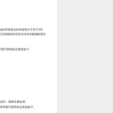
180
金币*600
祝您步步高升
1:00—2025年10月8日凌晨04:00
游戏屏幕上方的“活动”按钮并点击“步步高升”，即可查看您当前
的角逐。每天达到一定的等级排名后，即可在次日得到相关奖励
点更新哦。
等级排名
奖励
第1名
金币*300、橙玉*350
第2-3名
金币*200、橙玉*300
第4-5名
金币*120、橙玉*250
第6-10名
金币*80、橙玉*200
第11-15名
金币*60、橙玉*150
第16-20名
金币*40、橙玉*100
馈，超值购礼包