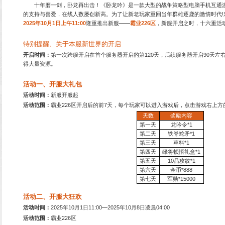
十年磨一剑，卧龙再出击
的支持与喜爱，在线人数屡
2025
年10月1日上午11:00
特别提醒、关于本服新
：
QQ:8955352
开启时间：
第一次跨服开启
：
4008890606
得大量资源。
：
4006550323
：
QQ:279432888
活动一、开服大礼包