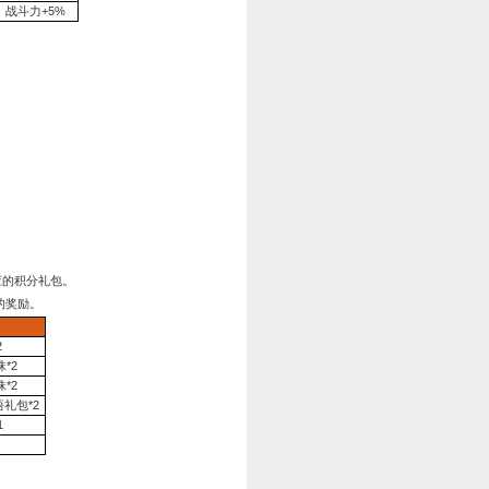
第三天
烛阴玉*1、金币*1288、战功*100 万
礼
1:00—2025年10月8日凌晨04:00
游戏屏幕上方活动图标并点击“充值活动”，即可领取相应的积分
值达到一定额度（
金币
）即可获得对应的奖励。
奖励内容
银币*30万、战功*100万、橙玉*500、蓝将顿悟礼包*
战功*100万、银贯*1000
高级贬职令*1
、蓝将顿悟礼包*10
银币*50万、战功*500万、橙玉*600、蓝将顿悟礼包*8
橙玉*800、银贯*10000
银币*100万、战功*1000万、橙玉*1200、蓝将顿悟礼包*
银币*150万、绿将顿悟礼包*50、灭世霓虹剑*1、灭世麒麟兽*1
银币*150万、绿将顿悟礼包*50、灭世幕天蓬*1、灭世玄解盾*1、