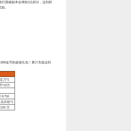
启后的前7天，每个玩家可以进入游戏后，点击游戏右上方的“开服礼
天数
奖励内容
第一天
龙吟令*1
第二天
铁脊蛇矛*1
第三天
草料*1
第四天
绿将顿悟礼盒*1
第五天
10
品攻纹*1
第六天
金币*888
第七天
军勋*15000
1:00—2025年10月8日凌晨04:00
次征收、作坊、砸罐、攻打副本NPC都会增加1点积分，攻打困难
礼包，领取礼包可随机开出战功、将魂、银币、军令等奖励。