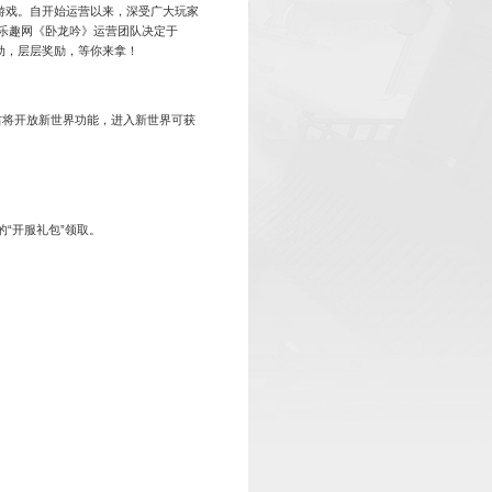
《卧龙吟》霸业226区10月1日11时火爆开
2025-09-29
！《卧龙吟》是一款大型的战争策略型电脑手机互通游戏。自开
创新高。为了让新老玩家重回当年群雄逐鹿的激情时代!乐趣网《
隆重推出新服——
霸业226区
，新服开启之时，十六重活动，层层
世界的开启
在首个服务器开启的第120天，后续服务器开启90天左右将开放