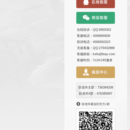
在线投诉
客服电话
投诉电话
充值客服