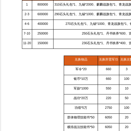
活动范围
：乐趣平台用户
活动内容
：在乐趣网《卧龙
到
VIP3
和
2026
金币的初始
温馨提示
：打开仓库，点击
专区
活动四、首充双倍
活动时间
：
2026
年
2
月
18
号
活动范围
：霸业
246
区
活动内容
：活动期间，在
游
温馨提示
：仅限
10
、
50
、
1
翻倍。本活动的奖励部分仅
戏，拒绝盗版游戏。