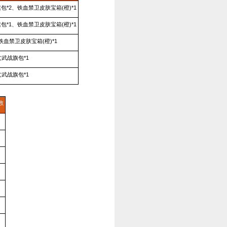
吟》任意区服有等级≥
210
级的角色玩家，入驻体验春节专属新区霸
金币。
资源，使用礼金即可成为
VIP3
。
-
马到功成
11:00—2026
年
3
月
20
号
11:00
戏内充值
任意档次均可享受双倍金币的奖励。
00
、
500
、
1000
、
2000
、
5000
元充值金额。自定义金额不参加。
限金币本身，不包括
vip
经验，不计入充值活动。
专区活动：
》
》
》
传送门
《
《
《
手机浏览器扫码参与