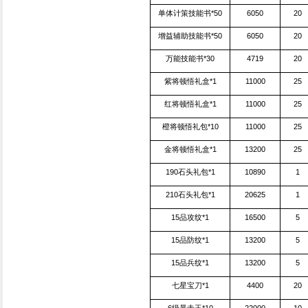
护，谨防受骗上当。
新春福利
活动一、草船
脑，沉迷游戏伤身。
发船时间：
2026
年
2
月
16
日
间，享受健康生活。
兑换时间：
2026
年
2
月
16
日
活动范围：
霸业
1
区
—
霸业
活动内容：
活动期间，在游
具。
9
级草船有
10%
概率得
后以邮件的形式发放。
温馨提醒
：每天凌晨
4
点清
动时间内有效，请在活动结
排名
最低军功要求
1
800000
2-3
600000
4-6
400000