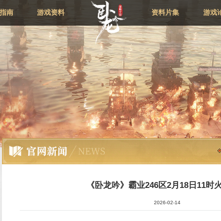
新闻资讯
新手指南
游戏资料