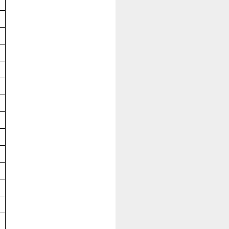
250
石头礼包
*1
、丹书铁券
*600
、玄武战旗
230
石头礼包
*1
、丹书铁券
*400
、玄武战旗
兑换物品
兑换所需军功
兑换次数
军令
*20
660
3
银币
*10
万
660
100
军勋
*1000
550
10
战功
*20
万
220
50
功绩
*5
万
2750
100
群体物理技能书
*50
6050
20