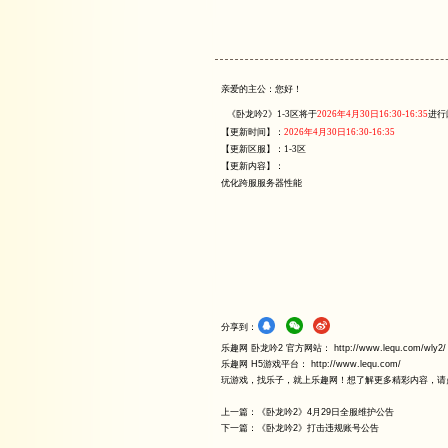
首页
>
卧龙吟2
>
版
亲爱的主公：您
《卧龙吟2》1-