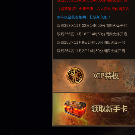
双线258区11月30日14时50分周四火爆开启
《盗墓笔记》全新开服，六大活动与你同探古
墓
倒斗摸金队友相助，赶快加入把！
双线257区11月23日14时50分周四火爆开启
双线256区11月16日14时50分周四火爆开启
双线255区11月9日14时50分周四火爆开启
双线254区11月2日14时50分周四火爆开启