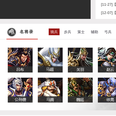
[11-27]
[12-07]
[11-11]
【
名将录
骑兵
步兵
策士
辅助
弓兵