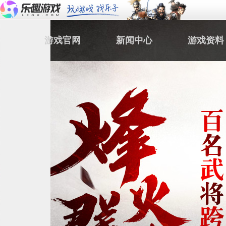
游戏官网
新闻中心
游戏资料