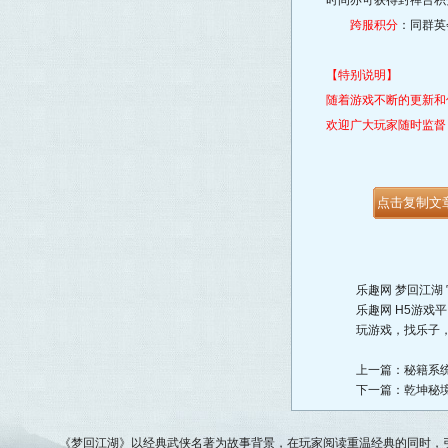
时间亦可获得封禅台积
跨服积分
：同群英
【特别说明】
随着游戏不断的更新和
欢迎广大玩家随时监督
乐趣网
梦回江湖
乐趣网
H5游戏
平
玩游戏，找乐子
上一篇：
秘籍系
下一篇：
乾坤秘
《梦回江湖》以经典武侠名著为故事背景，在玩家阅读重温经典的同时，