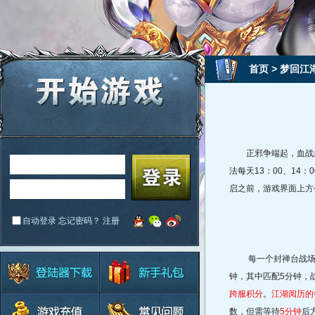
首页
>
梦回江
正邪争端起，血战封禅
法每天13：00、14：0
启之前，游戏界面上方
自动登录
忘记密码？
注册
每一个封禅台战场的最
钟，其中匹配5分钟，
跨服积分
。
江湖阅历的
数，但需等待
5分钟
后