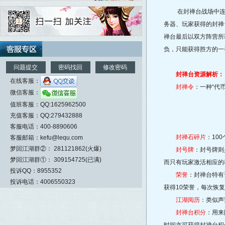
在封禅台战场中连续
务器、玩家获得的封禅
禅台最后以双方阵营所
负，只能获得胜方的一
问题提交
密码找回
修改密码
封禅台资源解析：
在线客服：
封禅令
：一种“代
微信客服：
值班客服：
QQ:1625962500
充值客服：
QQ:279432888
客服电话：
400-8890606
封禅石碎片
：10
客服邮箱：
kefu@lequ.com
梦回江湖群②：
281121862(火爆)
封号牌
：封号牌则
梦回江湖群①：
309154725(已满)
而只有玩家激活相应的
投诉QQ：
8955352
荣誉
：封禅台特有
投诉电话：
4006550323
获得10荣誉，每次恢
江湖阅历
：类似声
封禅台积分
：用来