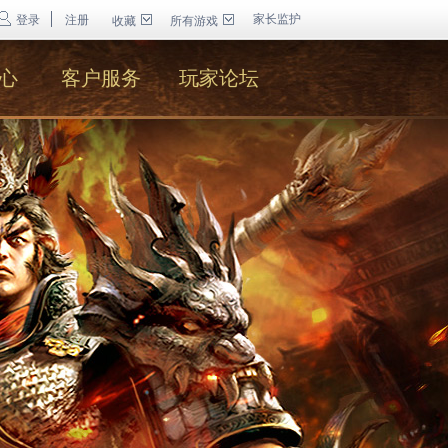
家长监护
登录
注册
收藏
所有游戏
心
客户服务
玩家论坛