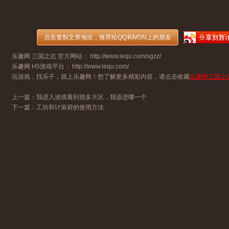
乐趣网
三国之志
官方网站：
http://www.lequ.com/sgzz/
乐趣网
H5游戏
平台：
http://www.lequ.com/
玩游戏，找乐子，就上乐趣网！想了解更多精彩内容，请点击收藏
乐趣网三国之
上一篇：
我进入游戏看到很多大区，我该进哪一个
下一篇：
工坊和计策府的使用方法