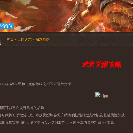
首页
>
三国之志
>
游戏攻略
武将觉醒攻略
当武将达到7星和一定的等级之后即可进行觉醒
觉醒可以再次提升武将的品质
每名武将可以觉醒3次。每次觉醒均会提升武将的技能释放几率以及基础属性加成
武将觉醒需要消耗大量的钻石以及各种材料，不过庆幸的是成功率100%哦