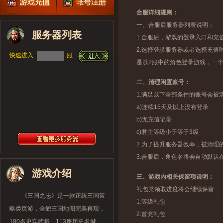
合服详细规则：
一、合服后服务器列表说明：
服务器列表
1.合服后，游戏的登录入口和
2.选择登录服务器或者选择充值
快速进入
服
是以2服中的角色登录游戏，一
二、清理闲置账号：
1.满足以下全部条件的账号会被
a)连续15天及以上没有登录
b)无充值记录
c)君主等级小于等于3级
2.为了提升服务器效率，被清理
3.合服后，角色名将会自动默认在
游戏介绍
三、游戏内相关保留项说明：
礼包类领取进度将会继续保留
《三国之志》是一款正统三国策
1.等级礼包
略类页游，全貌三国地图完美再现，
2.首充礼包
180名史实武将，113座历史名城，