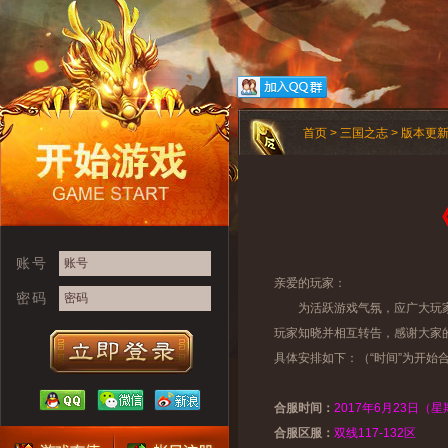
首页
>
三国之志
>
版本更
账号
亲爱的玩家：
密码
为活跃游戏气氛，应广大玩家
玩家知晓并相互转告，感谢大家
具体安排如下：（“时间”为开始合
合服时间：
2017年6月23日（星期一
合服区服：
双线117-132区