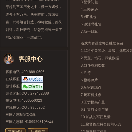
3.登录礼包
穿越到三国历史之中，做一方诸侯，
4.三顾茅庐
统领千军万马。两军阵前，攻城拔
5.VIP礼包
寨，武将组合打造，神将觉醒，部队
6.激活码礼包
训练，科技研究，助您完成统一天下
7.新手目标
的宏图霸业，一统乱世。
游戏内容进度将会继续保留
1.武将相关等级、星级、觉醒和
客服中心
2.元宝、钻石、武魂数据
3.战斗胜利次数
客服电话: 400-889-0606
4.兵符
在线客服:
5.橙将碎片
微信客服:
6.玩家训练点
充值客服: QQ：279432888
7.玩家科技点
投诉电话: 4006550323
8.工坊提高产量
在线投诉: QQ：8955352
9.计策府提高产量
三国之志玩家QQ群
10.矿战的军团数量
三国之志群: 415692031(火爆)
11.聚贤馆维持合服前状态
常见问题
问题提交
12.游戏结束信息