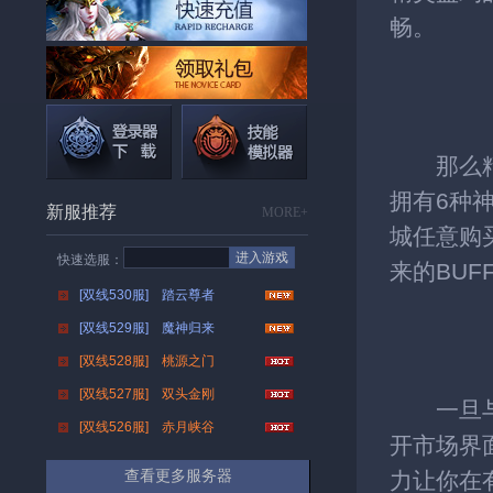
畅。
那么精灵
拥有6种
新服推荐
MORE+
城任意购
进入游戏
快速选服：
来的BUF
[双线530服] 踏云尊者
[双线529服] 魔神归来
[双线528服] 桃源之门
[双线527服] 双头金刚
一旦与精
[双线526服] 赤月峡谷
开市场界
查看更多服务器
力让你在