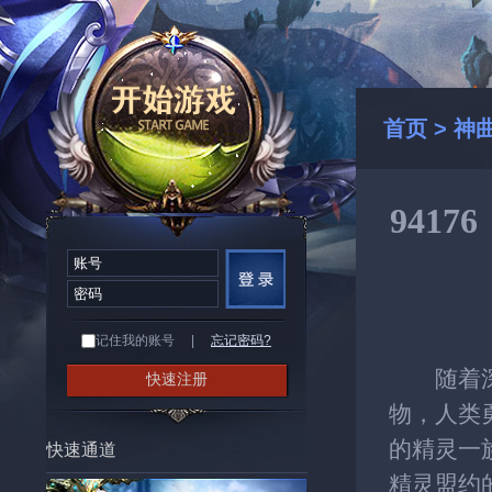
首页
>
神
941
记住我的账号
|
忘记密码?
随着深渊
快速注册
物，人类
的精灵一
快速通道
精灵盟约