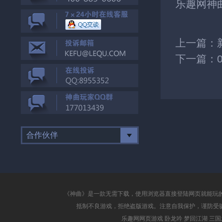
乐趣网神
上一篇：
下一篇：
合作伙伴
《神曲》是一款无需下载，使用浏览器直接登陆网页就能玩
抵制不良游戏，拒绝盗版游戏。注意自我保护，谨防受
乐趣网网页游戏
卧龙吟
梦回江湖
三国