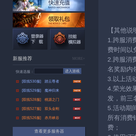
【其他说
1.跨服
费时间以
新服推荐
2.跨服
MORE+
名奖励内
进入游戏
快速选服：
3.以上
[双线530服] 踏云尊者
4.荣光
[双线529服] 魔神归来
发，前三
[双线528服] 桃源之门
5.活动
[双线527服] 双头金刚
所有消费
[双线526服] 赤月峡谷
费；
查看更多服务器