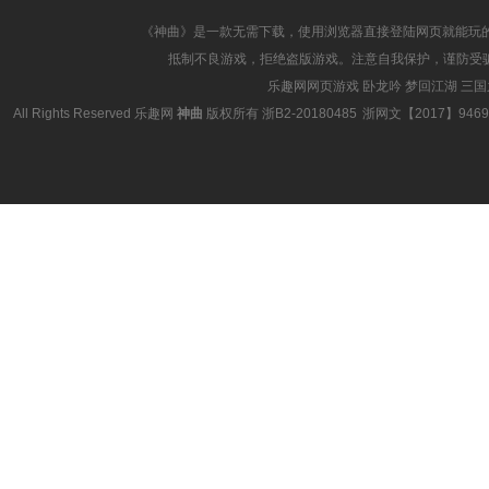
《神曲》是一款无需下载，使用浏览器直接登陆网页就能玩
抵制不良游戏，拒绝盗版游戏。注意自我保护，谨防受
乐趣网网页游戏
卧龙吟
梦回江湖
三国
All Rights Reserved
乐趣网
神曲
版权所有
浙B2-20180485
浙网文【2017】9469