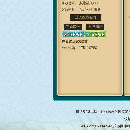
修改密码：
点此进入>>>
客服时间：
7x24小时服务
进入在线咨询
问题提交
常见问题
神仙道玩家QQ群
神仙道群：
175119780
横版RPG类型，仙侠题材的网页游
乐
All Rights Reserved
乐趣网
神