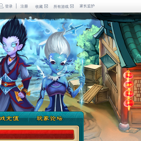
家长监护
登录
注册
收藏
所有游戏