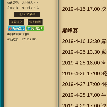
修改密码：
点此进入>>>
客服时间：
7x24小时服务
2019-4-15 17:00 
进入在线咨询
问题提交
常见问题
巅峰赛
神仙道玩家QQ群
神仙道群：
175119780
2019-4-16 13:
2019-4-25 13:
2019-4-25 18:
2019-4-26 17:00 
2019-4-27 17:00 
2019-4-28 17:00
2019-4-29 17:00 