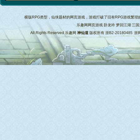
横版RPG类型，仙侠题材的网页游戏，游戏打破了旧有RPG游戏繁
乐趣网网页游戏
卧龙吟
梦回江湖
三国
All Rights Reserved
乐趣网
神仙道
版权所有
浙B2-20180485
浙网