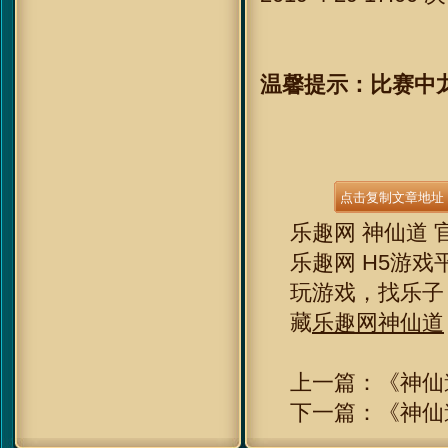
温馨提示：比赛中
乐趣网
神仙道
乐趣网
H5游戏
玩游戏，找乐子
藏
乐趣网神仙道
上一篇：
《神仙
下一篇：
《神仙