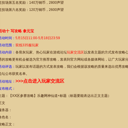
竞技场第五名奖励：140万铜币，2800声望
竞技场第六名奖励：120万铜币，2600声望
活动十 写攻略 拿元宝
活动时间：
5
月
15
日11:00-5月18日23:59
活动范围：
双线335服玩家
活动内容：
各骨灰玩家、热心玩家在游戏论坛
玩家交流区
以发表主题的方式发布攻略
秀的攻略更有机会被选为官方推荐攻略，发表到官方网站或各媒体网站，让广大玩家
活动评选：
玩家以发布话题的方式发表攻略，我们会根据该攻略的质量来选出优秀攻
论坛公布获奖名单。
>>>点击进入玩家交流区
活动地址：
发布格式：
主题：【XX区参赛攻略】乐趣网神仙道+标题（标题要能表达出正文主题）
正文
服务器：
角色名：
攻略正文：