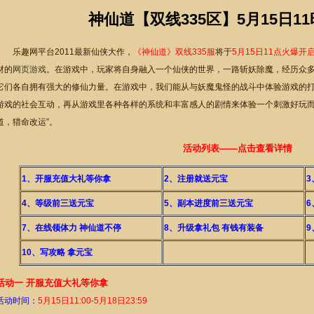
神仙道【双线335区】5月15日1
乐趣网平台2011最新仙侠大作，
《神仙道》双线335服
将于
5
月15日11点火爆开
材的
网页游戏
。在游戏中，玩家将自身融入一个仙侠的世界，一路斩妖除魔，经历众
它们各自拥有强大的修仙力量。在游戏中，我们能从与妖魔鬼怪的战斗中体验游戏的
游戏的社会互动，再从游戏里各种各样的系统和丰富感人的剧情来体验一个刺激好玩而
道，猎命改运”。
活动列表——点击查看详情
1、开服充值大礼等你拿
2、注册就送元宝
3
4、等级前三送元宝
5、副本进度前三送元宝
7、在线领体力 神仙道不停
8、升级拿礼包 有钱有装备
9
10、写攻略 拿元宝
活动一 开服充值大礼等你拿
活动时间：
5
月15日11:00-5月18日23:59