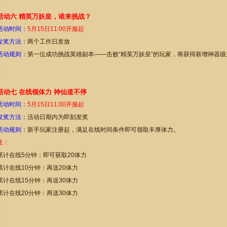
活动六 精英万妖皇，谁来挑战？
活动时间：
5
月
15
日
11
:00开服起
发奖方法：
两个工作日发放
活动规则：
第一位成功挑战英雄副本——击败“精英万妖皇”的玩家，将获得新增神器级
活动七 在线领体力 神仙道不停
活动时间：
5
月
15
日
11:00开服起
发奖方法：
活动日期内为即刻发奖
活动规则：
新手玩家注册起，满足在线时间条件即可领取丰厚体力。
注：
累计在线5分钟：即可获取20体力
累计在线10分钟：再送20体力
累计在线15分钟：再送30体力
累计在线20分钟：再送30体力