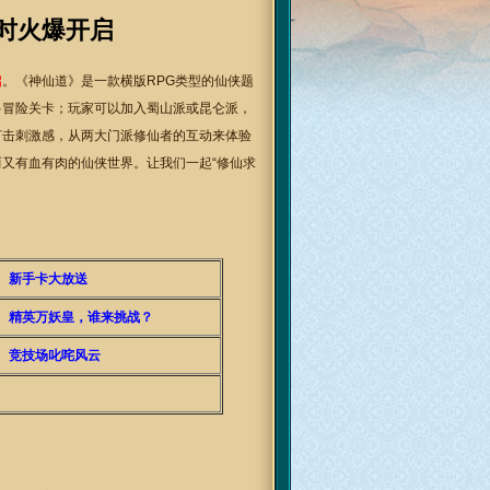
1时火爆开启
启
。《神仙道》是一款横版RPG类型的仙侠题
多冒险关卡；玩家可以加入蜀山派或昆仑派，
打击刺激感，从两大门派修仙者的互动来体验
又有血有肉的仙侠世界。让我们一起“修仙求
、新手卡大放送
6、精英万妖皇，谁来挑战？
、竞技场叱咤风云