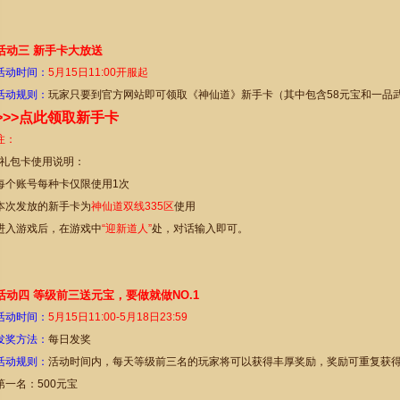
活动三 新手卡大放送
活动时间：
5
月
15
日
11
:00开服起
活动规则：
玩家只要到官方网站即可领取《神仙道》新手卡（其中包含58元宝和一品
>>>点此领取新手卡
注：
*礼包卡使用说明：
每个账号每种卡仅限使用1次
本次发放的新手卡为
神仙道双线335区
使用
进入游戏后，在游戏中
“迎新道人”
处，对话输入即可。
活动四 等级前三送元宝，要做就做NO.1
活动时间：
5
月
15
日11:00-
5
月18日23:59
发奖方法：
每日发奖
活动规则：
活动时间内，每天等级前三名的玩家将可以获得丰厚奖励，奖励可重复获
第一名：500元宝