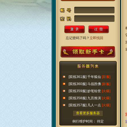
忘记密码了吗？
立即找回
[双线361服] 千年狐仙
[新服]
[双线360服] 斗战胜佛
[新服]
[双线359服] 妙笔绘世
[火爆]
[双线358服] 九宫推演
[火爆]
[双线357服] 凡人一点
[火爆]
查看更多服务器
例行维护时间： 待定