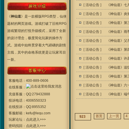
[
活动公告
]
《神仙道》七
[
活动公告
]
《神仙道》炎
《
神仙道
》是一款横版RPG类型，仙侠
[
活动公告
]
《神仙道》第
题材的网页游戏。游戏打破了旧有RPG
游戏繁琐的打怪升级模式，采用了全新
[
活动公告
]
《神仙道》雨
的设计理念，极度简化玩家的操作方
[
活动公告
]
《神仙道》父
式。游戏中始终贯穿着大气磅礴的剧情
[
活动公告
]
《神仙道》第
主线，其中的命格系统更是让玩家耳目
[
活动公告
]
《神仙道》许
一新。
[
活动公告
]
《神仙道》追
[
活动公告
]
《神仙道》第
客服电话：
400-889-0606
[
活动公告
]
《神仙道》六
在线客服：
充值客服：
QQ:279432888
[
活动公告
]
《神仙道》端
投诉电话：
4006550323
在线投诉：
QQ:8955352
客服邮箱：
kefu@lequ.com
首页
上一页
4
923
玩家论坛：
点此进入>>>
密码找回：
点此进入>>>