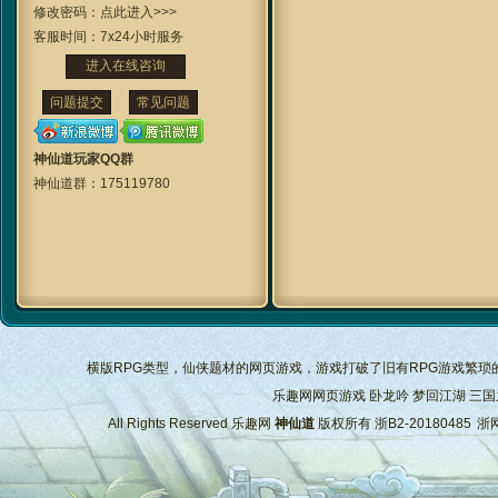
修改密码：
点此进入>>>
客服时间：
7x24小时服务
进入在线咨询
问题提交
常见问题
神仙道玩家QQ群
神仙道群：
175119780
横版RPG类型，仙侠题材的网页游戏，游戏打破了旧有RPG游戏繁
乐趣网网页游戏
卧龙吟
梦回江湖
三国
All Rights Reserved
乐趣网
神仙道
版权所有
浙B2-20180485
浙网