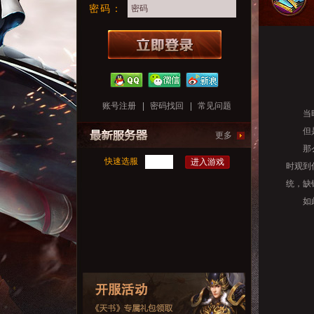
密码：
账号注册
|
密码找回
|
常见问题
当时我
但是当
更多
那么问
快速选服
进入游戏
时观到
统，缺
如此高