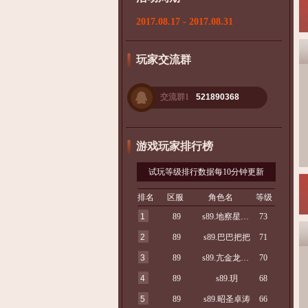
2017.08.17 - 2017.08.31
玩家交流群
交流群1
521890368
游戏玩家排行榜
试玩等级排行数据每10分钟更新
排名
区服
角色名
等级
1
89
s89.地察星佘驰
73
2
89
s89.巴巴把把
71
3
89
s89.亢金龙和嫣
70
4
89
s89.玥
68
5
89
s89.昭圣卓涛
66