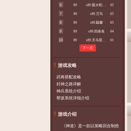
6
89
s89.翼火蛇蒋骁
65
7
89
s89.万马
65
8
89
s89.鄢馨
65
9
89
s89.四条鱼
64
10
89
s89.天马星朱祥
61
下一页
游戏攻略
武将搭配攻略
封神之路详解
神兵系统介绍
帮派系统详细介绍
游戏介绍
《神道》是一款以策略回合制抢