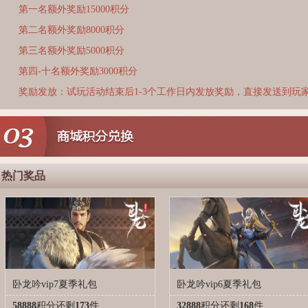
第一名额外奖励15000积分
第二名额外奖励8000积分
第三名额外奖励5000积分
第四-十名额外奖励3000积分
奖励发放：试玩活动结束后1-3个工作日内发放奖励，直接发送到玩
热门奖品
卧龙吟vip7夏季礼包
卧龙吟vip6夏季礼包
58888
积分
还剩
173
件
32888
积分
还剩
168
件