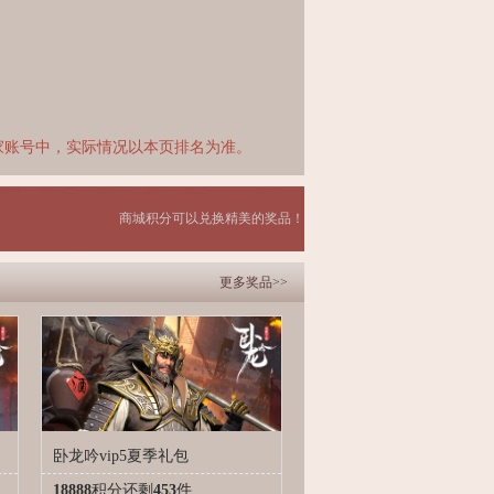
家账号中，实际情况以本页排名为准。
商城积分可以兑换精美的奖品！
更多奖品>>
卧龙吟vip5夏季礼包
18888
积分
还剩
453
件