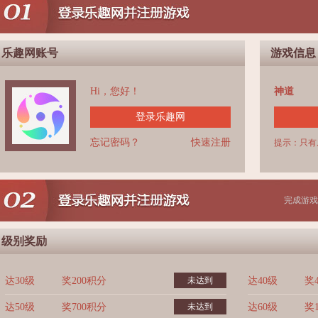
乐趣网账号
游戏信息
Hi，您好！
神道
登录乐趣网
忘记密码？
快速注册
提示：只有
完成游戏
级别奖励
达30级
奖200积分
未达到
达40级
奖
达50级
奖700积分
未达到
达60级
奖