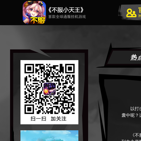
热
以打击感
囊中呢？
《不服小