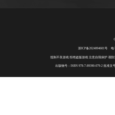
【活动内容】
测试期间领取
【活动奖励】
活动十、加群
【活动时间】
【活动内容】
【活动奖励】
【获取方式】
浙ICP备2024094601号
电子
【使用方式】
抵制不良游戏 拒绝盗版游戏 注意自我保护 谨
QQ
群号：
1304
快速加群：
点
出版物号：ISBN 978-7-89390-079-2 批准
活动十一、下
【活动时间】
【活动内容】
【活动奖励】
【下载地址】
活动十二、分
【活动时间】