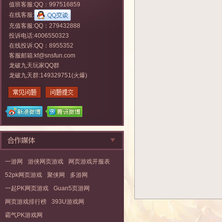
值班客服:QQ：997516859
在线客服:
充值客服:QQ：279432888
投诉电话:4006550323
在线投诉:QQ：8955352
客服邮箱:kf@snsfun.com
龙破九天玩家QQ群
龙破九天群:149329751(火爆)
一游网
游侠网页游戏
网页游戏开服表
52pk网页游戏
聚侠网
多游网
一起PK网页游戏
Guan5页游网
网页游戏排行榜
393U游戏网
霸气PK游戏网