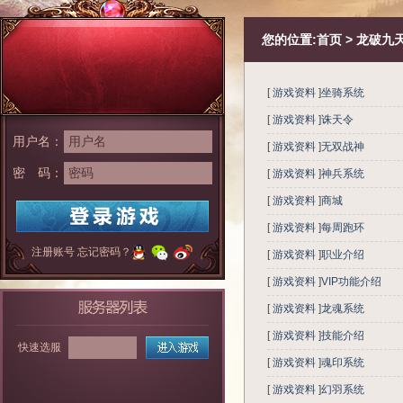
您的位置:
首页
>
龙破九
[
游戏资料
]
坐骑系统
[
游戏资料
]
诛天令
用户名：
[
游戏资料
]
无双战神
密 码：
[
游戏资料
]
神兵系统
[
游戏资料
]
商城
[
游戏资料
]
每周跑环
注册账号
忘记密码？
[
游戏资料
]
职业介绍
[
游戏资料
]
VIP功能介绍
[
游戏资料
]
龙魂系统
[
游戏资料
]
技能介绍
快速选服
[
游戏资料
]
魂印系统
[
游戏资料
]
幻羽系统