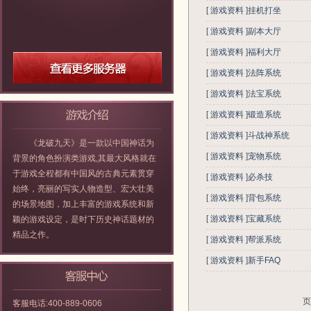
[
游戏资料
]
挂机打坐
[
游戏资料
]
副本大厅
[
游戏资料
]
福利大厅
[
游戏资料
]
法阵系统
[
游戏资料
]
法宝系统
[
游戏资料
]
锻造系统
[
游戏资料
]
斗战神系统
《龙破九天》是一款以中国神话为
[
游戏资料
]
宠物系统
背景的角色扮演类游戏,其最大风格就在
于游戏全程都有中国风的古典元素贯穿
[
游戏资料
]
必杀技
始终，亮丽的写实人物造型、宏大壮美
[
游戏资料
]
背包系统
的场景地图，加上丰富的游戏系统和新
[
游戏资料
]
宝藏系统
颖的游戏设定，是时下历史神话题材的
精品之作。
[
游戏资料
]
帮派系统
[
游戏资料
]
新手FAQ
页
客服电话:400-889-0606