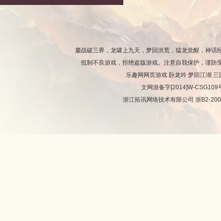
鏖战破三界，龙啸上九天，梦回洪荒，猛龙觉醒，神话
抵制不良游戏，拒绝盗版游戏。注意自我保护，谨防
乐趣网网页游戏
卧龙吟
梦回江湖
三
文网游备字[2014]W-CSG10
浙江拓讯网络技术有限公司 浙B2-2008