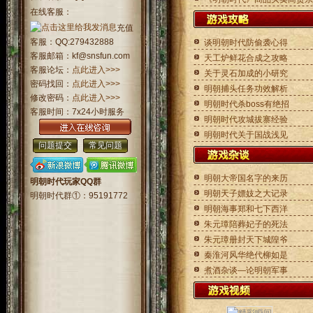
在线客服：
充值
客服：
QQ:279432888
谈明朝时代防偷袭心得
客服邮箱：
kf@snsfun.com
天工炉鲜花合成之攻略
客服论坛：
点此进入>>>
关于灵石加成的小研究
密码找回：
点此进入>>>
明朝捕头任务功效解析
修改密码：
点此进入>>>
明朝时代杀boss有绝招
客服时间：
7x24小时服务
明朝时代攻城拔寨经验
明朝时代关于国战浅见
问题提交
常见问题
明朝大帝国名字的来历
明朝时代玩家QQ群
明朝天子嫖妓之大记录
明朝时代群①：
95191772
明朝海事郑和七下西洋
朱元璋陪葬妃子的死法
朱元璋册封天下城隍爷
秦淮河风华绝代柳如是
煮酒杂谈—论明朝军事