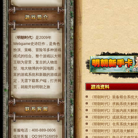
《
明朝时代
》是2009年
Webgame史诗巨作，是角色
扮演、策略、冒险等多种游戏
模式的结合。整个游戏以大明
王朝为背景，复古的人物造
型、地大物博的中国地图，丰
富的游戏系统和新颖的游戏设
定，无需下载客户端，打开网
页，就能开始明朝之旅
《明朝时代》装备熔合系统大
《明朝时代》求购系统大解析
《明朝时代》宗族内政大解析
《明朝时代》成就系统大解析
《明朝时代》仓库系统大解析
客服电话：
400-889-0606
《明朝时代》演武场大解析
值班客服：
QQ:997516859
《明朝时代》商品买卖商贸系