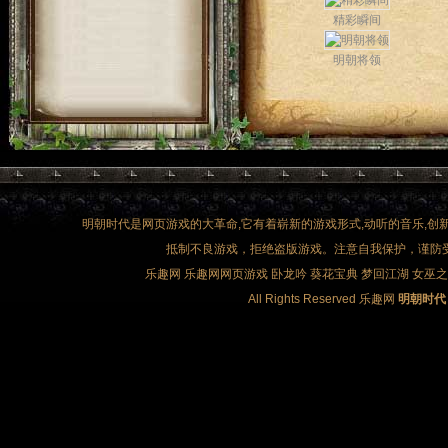
精彩瞬间
明朝将领
明朝时代是网页游戏的大革命,它有着崭新的游戏形式,动听的音乐,创新的
抵制不良游戏，拒绝盗版游戏。注意自我保护，谨防
乐趣网
乐趣网网页游戏
卧龙吟
葵花宝典
梦回江湖
女巫之
All Rights Reserved
乐趣网
明朝时代