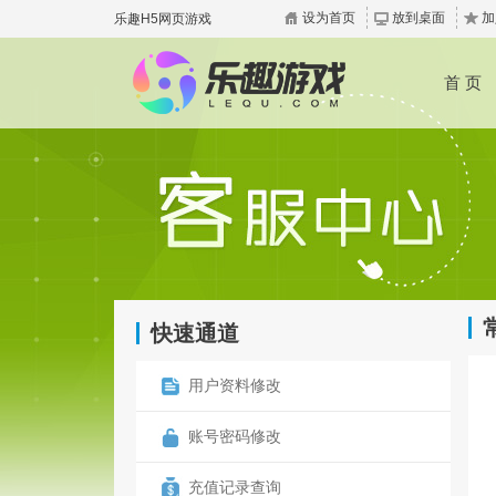
设为首页
放到桌面
加
乐趣H5网页游戏
首 页
快速通道
用户资料修改
账号密码修改
充值记录查询