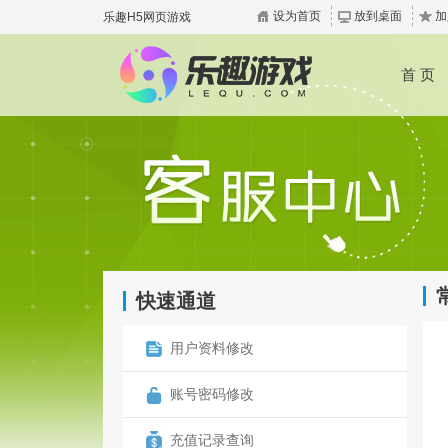
设为首页
放到桌面
加
乐趣H5网页游戏
首 页
快速通道
用户资料修改
账号密码修改
充值记录查询