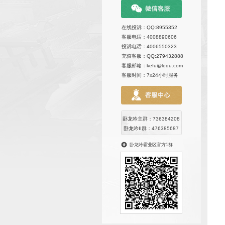
在线投诉
客服电话
投诉电话
充值客服