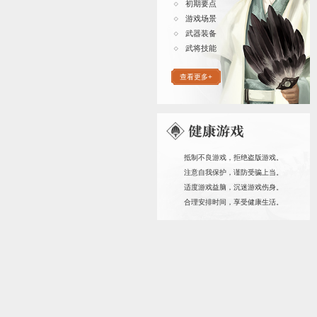
《卧龙吟》一
将带你回到群雄
纯粹的三国历史
将随进度获得，
休闲生存无压。
此克制的各系兵
阵，平定天下！