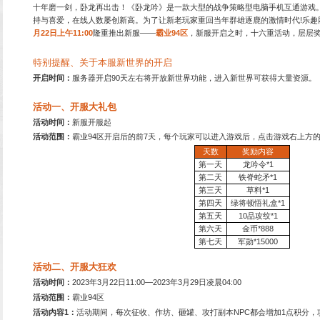
十年磨一剑，卧龙再出击！
持与喜爱，在线人数屡创新
月22日上午11:00
隆重推出
特别提醒、关于本服新
：
QQ:8955352
开启时间：
服务器开启90
：
4008890606
：
4006550323
活动一、开服大礼包
：
QQ:279432888
活动时间：
新服开服起