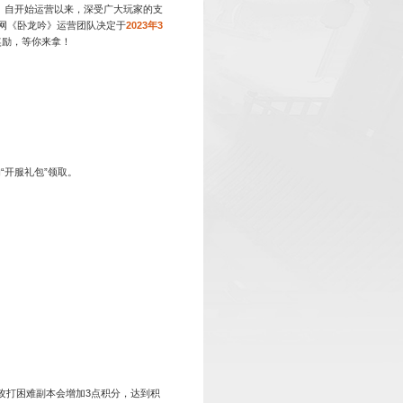
《卧龙吟》霸业94区3月22日11时火爆开
2023-03-20
《卧龙吟》是一款大型的战争策略型电脑手机互通游戏。自开始
高。为了让新老玩家重回当年群雄逐鹿的激情时代!乐趣网《卧龙
新服——
霸业94区
，新服开启之时，十六重活动，层层奖励，等
世界的开启
天左右将开放新世界功能，进入新世界可获得大量资源。