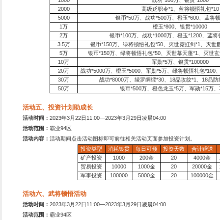
1
、每次征收获得收益提高
2
、征战获得的战功提高
30
3
、武将训练速度增加
30%
活动三、首充大礼包
款经典战争策略型游戏，
活动时间：
永久有效
并起的三国时期，感受最
活动范围：
霸业94区
。游戏不肝不氪，所有武
活动内容：
活动期间，只要
超级礼包！
15分钟打卡下线，轻松
一骑当千的历史名将，彼
种，一切等主公来排兵布
活动四、累计充值拿大
活动时间：
2023
年3月22日1
活动范围：
霸业94区