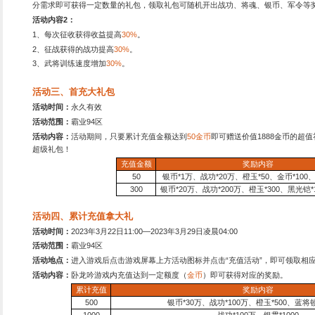
：
kefu@lequ.com
活动范围：
霸业94区开启
：
7x24小时服务
主群：
736384208
I群：
476385687
霸业区官方1群
活动二、开服大狂欢
活动时间：
2023
年3月22日1
活动范围：
霸业94区
活动内容1：
活动期间，每
分需求即可获得一定数量的
活动内容2：