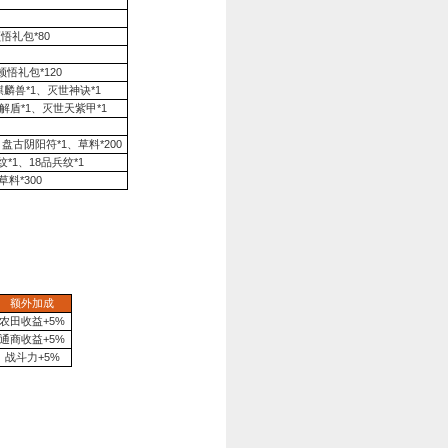
30%
。
%
。
。
累计充值金额达到
50
金币
即可赠送价值1888金币的超值礼包！
充值金额
奖励内容
50
银币*1万、战功*20万、橙玉*50、金币*100、铁脊蛇矛
300
银币*20万、战功*200万、橙玉*300、黑光铠*1、盘龙印
礼
1:00—2023年3月29日凌晨04:00