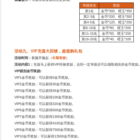
活动时间：
2023
年3月22日1
护，谨防受骗上当。
活动范围：
霸业94区
脑，沉迷游戏伤身。
活动内容：
活动期间点击活
间，享受健康生活。
投
矿
贸
军
活动六、武将顿悟活动
活动时间：
2023
年3月22日1
活动范围：
霸业94区
活动内容：
绿朱然、曹丕、周仓，顿悟
蓝裴元绍、文凤卿，顿悟返