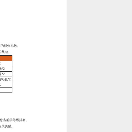
游戏屏幕上方活动图标并点击“充值活动”，即可领取相应的积分
值达到一定额度（
金币
）即可获得对应的奖励。
奖励内容
银币*30万、战功*100万、橙玉*500、蓝将顿悟礼包*
战功*100万、银贯*1000
高级贬职令*1
、蓝将顿悟礼包*10
银币*50万、战功*500万、橙玉*600、蓝将顿悟礼包*8
橙玉*800、银贯*10000
银币*100万、战功*1000万、橙玉*1200、蓝将顿悟礼包*
银币*150万、绿将顿悟礼包*50、灭世霓虹剑*1、灭世麒麟兽*1
银币*150万、绿将顿悟礼包*50、灭世幕天蓬*1、灭世玄解盾*1、
军勋*5万、银贯*100000
功*5000万、橙玉*5000、军勋*5万、绿将顿悟礼包*100、盘古阴阳
战功*8000万、绫罗绸缎*30、
18品攻纹*1、18品防纹*1、18
银币*500万、橙色龙玉*5万、军勋*15万、草料*300
长