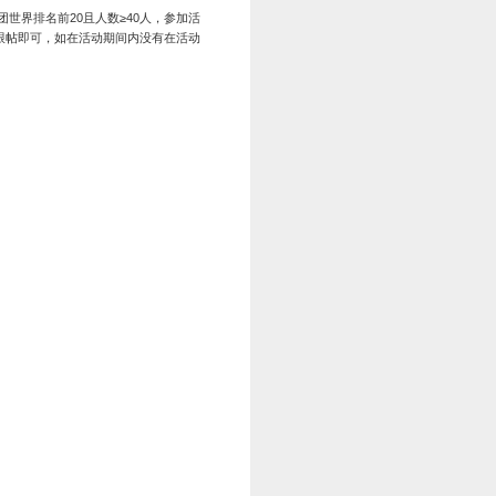
游戏屏幕上方的“活动”按钮并点击“步步高升”，即可查看您当前
的角逐。每天达到一定的等级排名后，即可在次日得到相关奖励
点更新哦。
等级排名
奖励
第1名
金币*300、橙玉*350
第2-3名
金币*200、橙玉*300
第4-5名
金币*120、橙玉*250
第6-10名
金币*80、橙玉*200
第11-15名
金币*60、橙玉*150
第16-20名
金币*40、橙玉*100
馈，超值购礼包
期有效
）
VIP经验奖励，达到一定等级后可以领取相应的金币奖励。
金币奖励。