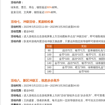
活动地点：
进入游戏后点击
活动内容：
卧龙吟游戏内充
累计充值
500
1000
2000
5000
1
万
2
万
3.5
万
5
万
10
万
20
万
战
30
万
50
万
活动五、投资计划助成
戏，拒绝盗版游戏。