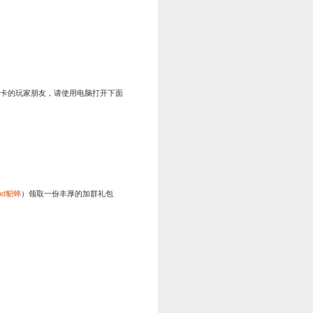
励轻松拿
1:00—2023年3月29日凌晨04:00
游戏屏幕上方活动图标并点击“冲级活动”，即可领取相应的积分
活动冲级王挑战赛，只要达到指定的等级即可获得对应的奖励。
等级
奖励
80
战功*5万、银币*1万、蓝将顿悟礼包*2
100
金币*100、战功*10万、银币*2万、应龙珠*2
120
金币*100、战功*20万、银币*5万、烛阴珠*2
140
金币*200、战功*50万、银币*20万、绿将顿悟礼包*2
160
金币*200、橙玉*300、绿将顿悟礼盒*1
180
金币*600
祝您步步高升
1:00—2023年3月29日凌晨04:00