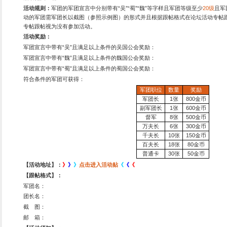
活动地点：
进入游戏后点击
活动内容：
王的盛宴，强者
温馨提示：
等级排名凌晨四
活动九、VIP充值大回
活动时间：
新服开服起（
长
活动内容1：
充值马上获得
VIP
级别金币奖励:
VIP1
金币奖励：可以获得5