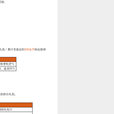
后的前7天，每个玩家可以进入游戏后，点击游戏右上方的“开服礼
天数
奖励内容
第一天
龙吟令*1
第二天
铁脊蛇矛*1
第三天
草料*1
第四天
绿将顿悟礼盒*1
第五天
10
品攻纹*1
第六天
金币*888
第七天
军勋*15000
1:00—2023年3月29日凌晨04:00
次征收、作坊、砸罐、攻打副本NPC都会增加1点积分，攻打困难
礼包，领取礼包可随机开出战功、将魂、银币、军令等奖励。