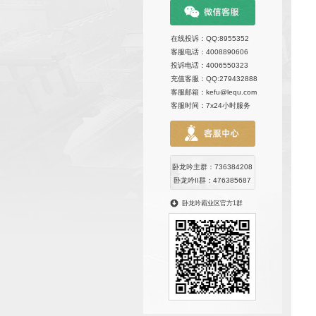
在线投诉
客服电话
投诉电话
充值客服