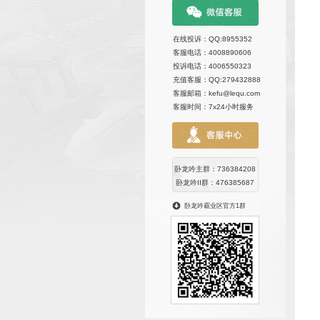
在线投诉
客服电话
投诉电话
充值客服