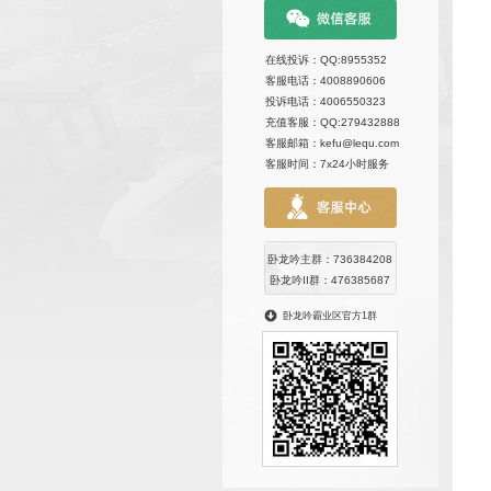
在线投诉
客服电话
投诉电话
充值客服