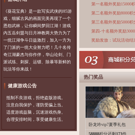
第一名额外奖励15000
《葵花宝典》是一款写实武侠的H5游
第二名额外奖励8000积
戏，细腻古风的画面完美再现了一个
第三名额外奖励5000积
恩怨武林，让你瞬间梦回江湖！游戏
第四-十名额外奖励300
内五岳剑盟与日月神教两大势力为了
一统江湖争斗日益激烈，加入一方为
奖励发放：试玩活动结
了门派的一统大业努力吧！几十名传
奇江湖豪杰与你作伴，华山论剑、门
派试练、刺探、运镖、除暴等新鲜的
玩法等你来战！
热门奖品
健康游戏公告
抵制不良游戏，拒绝盗版游戏。
注意自我保护，谨防受骗上当。
适度游戏益脑，沉迷游戏伤身。
合理安排时间，享受健康生活。
卧龙吟vip7夏季礼包
58888
积分
还剩
173
件