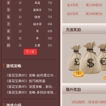
4
22
凤遥
752
达430关
奖2300积分
5
22
诸葛非
751
达650关
奖5000积分
6
22
随便
751
7
22
端木震
650
充值奖励
8
22
琴
629
9
22
李
522
10
22
左屠
521
下一页
游戏攻略
《葵花宝典H5》攻略-如何通过300以上的
《葵花宝典H5》技巧精简篇
《葵花宝典H5》深度攻略，新玩家必看~~
额外奖励
《葵花宝典H5》攻略-多快好省地升级升战
试玩期间，排名前10
游戏介绍