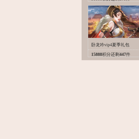
卧龙吟vip4夏季礼包
15888
积分
还剩
447
件