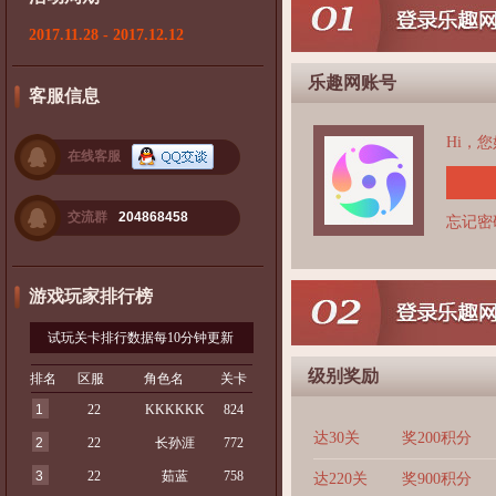
2017.11.28 - 2017.12.12
乐趣网账号
客服信息
Hi，
在线客服
交流群
204868458
忘记密
游戏玩家排行榜
试玩关卡排行数据每10分钟更新
级别奖励
排名
区服
角色名
关卡
1
22
KKKKKK
824
达30关
奖200积分
2
22
长孙涯
772
3
22
茹蓝
758
达220关
奖900积分