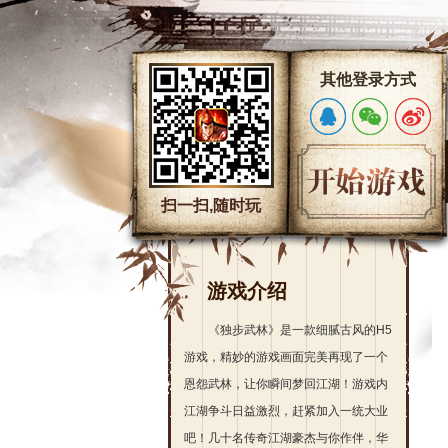
其他登录方式
扫一扫,随时玩
游戏介绍
《独步武林》是一款细腻古风的H5
游戏，精妙的游戏画面完美再现了一个
恩怨武林，让你瞬间梦回江湖！游戏内
江湖争斗日益激烈，赶紧加入一统大业
吧！几十名传奇江湖豪杰与你作伴，华