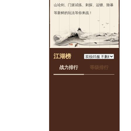
山论剑、门派试练、刺探、运镖、除暴
等新鲜的玩法等你来战！
江湖榜
战力排行
等级排行