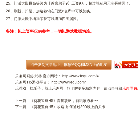
25、门派大殿最高等级为【首席弟子9】工资9万，超过就别用元宝买荣誉了。
26、刷新、扫荡、加速卷轴在门派>仓库中可以兑换。
27、门派大殿中增加荣誉可以增加四围属性。
备注：以上资料仅供参考，一切以游戏数据为准。
乐趣网
独步武林
官方网站：
http://www.lequ.com/k/
乐趣网
H5游戏
平台：
http://www.lequ.com/
玩游戏，找乐子，就上乐趣网！想了解更多精彩内容，请点击收藏
乐趣网独
上一篇：
《葵花宝典H5》深度攻略，新玩家必看~~
下一篇：
《葵花宝典H5》攻略-如何通过300以上的关卡