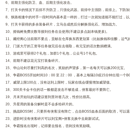
6、前期主强化防卫、血、后期主强化攻击。
7、打关卡的情况下后排不升防卫，只强化武器。前排中主强防，前排上。下防加
8、狭路相逢中的对手一段时间内基本是一样的，打过一次就知道能不能打过，以
9、打关卡获得的多余装备碎片，立马合成然后分解换强化石。增加战力。
10、摇钱树免费次数等接到任务在去使用(不建议多点副本钱更多)。
11、藏经阁心法前期不要点，贡献在仓库换东西更划算（比如换钱和佳酿，运气
12、门派大厅的工资等任务做完后在去领取，有元宝的话次数捐赠满。
13、游戏里可获得2个礼包，加群1个礼包，公众号1个礼包。
14、前期不建议花元宝打装备碎片。
15、华山论剑尽量打到高的名次，奖励的声望多，第一名每天可以换200元宝。
16、争霸BOSS开始时间10：00 至 22：00 ，基本上每隔10或15分钟出现一个B
17、威望上限100点，没有达到上限时，玩家在线会缓慢增加威望值。
18、300关卡会卡住的话一般都是攻击不够造成，侠客最好不要阵亡。
19、月末开始玩的话建议签到里补签几次，性价比很高。
20、升星用的装备分解时是不会多给碎片的。
21、挑战BOSS时，只要所有侠客没有阵亡，点击BOSS血条后面的取消，可以
23、进阶时没有侠客碎片可以到宝阁>侠客兑换中去刷新试试。
24、争霸报名出现时，记得要去报名，否则没有奖励哦。