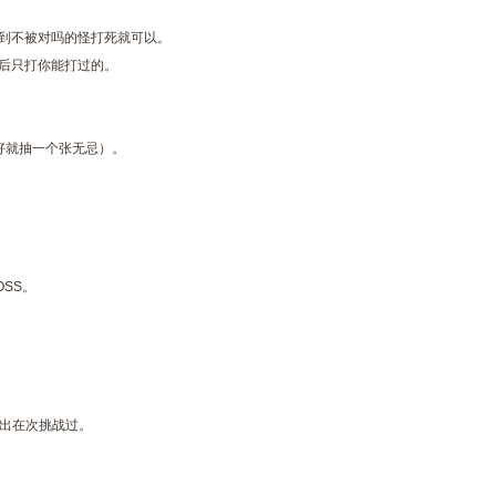
到不被对吗的怪打死就可以。
后只打你能打过的。
好就抽一个张无忌）。
OSS。
退出在次挑战过。