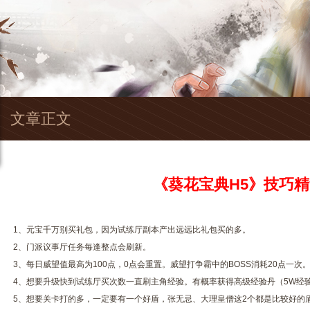
文章正文
《葵花宝典H5》技巧
1、元宝千万别买礼包，因为试练厅副本产出远远比礼包买的多。
2、门派议事厅任务每逢整点会刷新。
3、每日威望值最高为100点，0点会重置。威望打争霸中的BOSS消耗20点一次
4、想要升级快到试练厅买次数一直刷主角经验。有概率获得高级经验丹（5W经
5、想要关卡打的多，一定要有一个好盾，张无忌、大理皇僧这2个都是比较好的