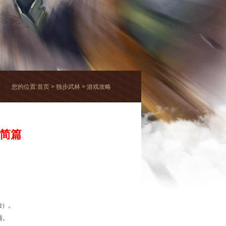
您的位置:
首页
>
独步武林
>
游戏攻略
精简篇
。
验）。
盾。