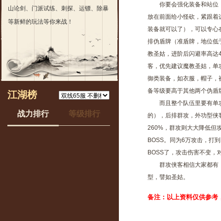
你要会强化装备和站位，
山论剑、门派试练、刺探、运镖、除暴
放在前面给小怪砍，紧跟着
等新鲜的玩法等你来战！
装备就可以了），可以专心
排伪盾牌（准盾牌，地位低
教圣姑，进阶后闪避率高达
客，优先建议魔教圣姑，单
御类装备，如衣服，帽子，
备等级要高于其他两个伪盾
江湖榜
而且整个队伍里要有单攻
战力排行
等级排行
的），后排群攻，外功型侠
260%，群攻则大大降低
BOSS。同为6万攻击，打
BOSS了，攻击伤害不变
群攻侠客相信大家都有，这
型，譬如圣姑。
备注：以上资料仅供参考