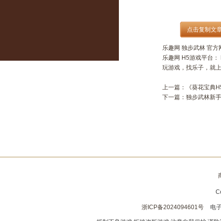
乐趣网
独步武林
官方
乐趣网
H5游戏
平台：
玩游戏，找乐子，就
上一篇：
《葵花宝典H
下一篇：
独步武林新手
C
浙ICP备2024094601号
电子