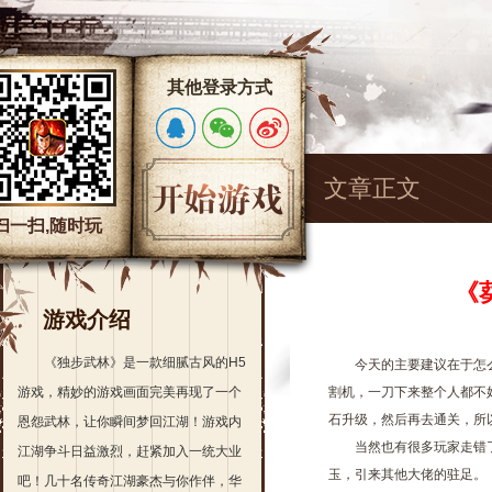
其他登录方式
文章正文
扫一扫,随时玩
《
游戏介绍
《独步武林》是一款细腻古风的H5
今天的主要建议在于怎么打
游戏，精妙的游戏画面完美再现了一个
割机，一刀下来整个人都不
石升级，然后再去通关，所
恩怨武林，让你瞬间梦回江湖！游戏内
当然也有很多玩家走错了方
江湖争斗日益激烈，赶紧加入一统大业
玉，引来其他大佬的驻足。
吧！几十名传奇江湖豪杰与你作伴，华