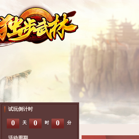
试玩倒计时
0
0
0
天
时
分
活动周期