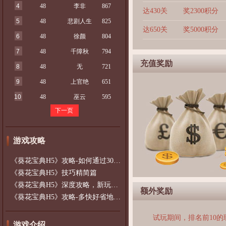
4
48
李非
867
达430关
奖2300积分
5
48
悲剧人生
825
达650关
奖5000积分
6
48
徐颜
804
7
48
千障秋
794
充值奖励
8
48
无
721
9
48
上官绝
651
10
48
巫云
595
下一页
游戏攻略
《葵花宝典H5》攻略-如何通过300以上的
《葵花宝典H5》技巧精简篇
《葵花宝典H5》深度攻略，新玩家必看~~
额外奖励
《葵花宝典H5》攻略-多快好省地升级升战
试玩期间，排名前10
游戏介绍