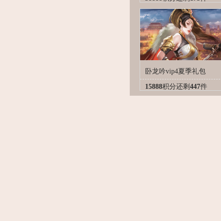
卧龙吟vip4夏季礼包
15888
积分
还剩
447
件