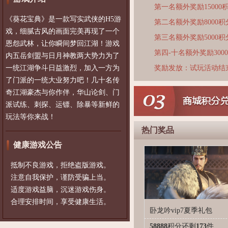
第一名额外奖励15000
《葵花宝典》是一款写实武侠的H5游
第二名额外奖励8000积
戏，细腻古风的画面完美再现了一个
第三名额外奖励5000积
恩怨武林，让你瞬间梦回江湖！游戏
第四-十名额外奖励300
内五岳剑盟与日月神教两大势力为了
一统江湖争斗日益激烈，加入一方为
奖励发放：试玩活动结
了门派的一统大业努力吧！几十名传
奇江湖豪杰与你作伴，华山论剑、门
派试练、刺探、运镖、除暴等新鲜的
玩法等你来战！
热门奖品
健康游戏公告
抵制不良游戏，拒绝盗版游戏。
注意自我保护，谨防受骗上当。
适度游戏益脑，沉迷游戏伤身。
合理安排时间，享受健康生活。
卧龙吟vip7夏季礼包
58888
积分
还剩
173
件