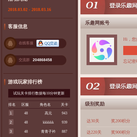
2018.03.02 - 2018.03.16
乐趣网账号
客服信息
Hi，
在线客服
交流群
204868458
忘记密
游戏玩家排行榜
试玩关卡排行数据每10分钟更新
级别奖励
排名
区服
角色名
关卡
1
48
高元
943
达30关
奖200积分
2
48
kkkkkk
939
3
48
青青子衿
887
达220关
奖900积分