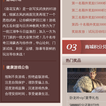
第一名额外奖励15000
《葵花宝典》是一款写实武侠的H5游
第二名额外奖励8000积
戏，细腻古风的画面完美再现了一个
第三名额外奖励5000积
恩怨武林，让你瞬间梦回江湖！游戏
第四-十名额外奖励300
内五岳剑盟与日月神教两大势力为了
一统江湖争斗日益激烈，加入一方为
奖励发放：试玩活动结
了门派的一统大业努力吧！几十名传
奇江湖豪杰与你作伴，华山论剑、门
派试练、刺探、运镖、除暴等新鲜的
玩法等你来战！
热门奖品
健康游戏公告
抵制不良游戏，拒绝盗版游戏。
注意自我保护，谨防受骗上当。
适度游戏益脑，沉迷游戏伤身。
合理安排时间，享受健康生活。
卧龙吟vip7夏季礼包
58888
积分
还剩
172
件