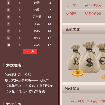
4
5
段爵
73
达61级
奖2300积分
5
5
秋星
72
达76级
奖5000积分
6
5
司徒遐
68
7
5
王寒
68
充值奖励
8
5
骆逸
68
9
5
韩霸
67
10
5
薛飒
67
下一页
游戏攻略
独步武林新手攻略
独步武林新手攻略—— 试炼厅
《葵花宝典H5》攻略-如何通过300以上的
额外奖励
《葵花宝典H5》技巧精简篇
试玩期间，排名前10
游戏介绍