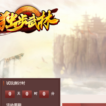
试玩倒计时
0
0
0
天
时
分
活动周期