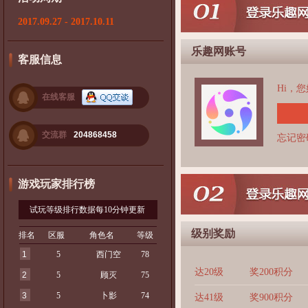
2017.09.27 - 2017.10.11
乐趣网账号
客服信息
Hi，
在线客服
交流群
204868458
忘记密
游戏玩家排行榜
试玩等级排行数据每10分钟更新
级别奖励
排名
区服
角色名
等级
1
5
西门空
78
达20级
奖200积分
2
5
顾灭
75
3
5
卜影
74
达41级
奖900积分