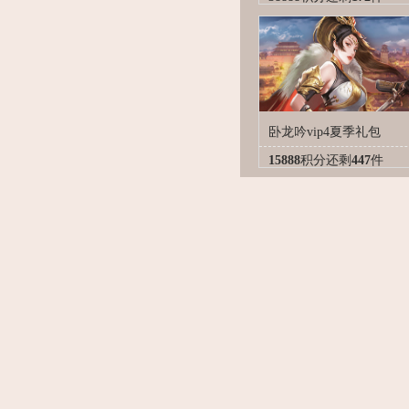
卧龙吟vip4夏季礼包
15888
积分
还剩
447
件