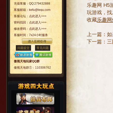
充值客服：
QQ:279432888
乐趣网
H5
客服邮箱：
kefu@lequ.com
玩游戏，找
客服论坛：
点此进入>>>
收藏
乐趣网
密码找回：
点此进入>>>
修改密码：
点此进入>>>
上一篇：
如
客服时间：
7x24小时服务
下一篇：
三
问题提交
常见问题
傲视天地玩家QQ群
傲视天地群①：
110306762