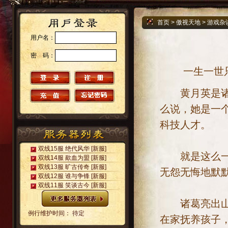
首页
>
傲视天地
>
游戏杂
用户名：
密 码：
一生一世只
黄月英是诸葛
么说，她是一
科技人才。
双线15服 绝代风华
[新服]
就是这么一个
双线14服 歃血为盟
[新服]
双线13服 旷古传奇
[新服]
无怨无悔地默
双线12服 谁与争锋
[新服]
双线11服 笑谈古今
[新服]
诸葛亮出山后
例行维护时间： 待定
在家抚养孩子