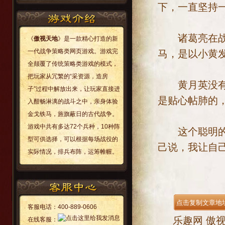
下，一直坚持
诸葛亮在战争
《
傲视天地
》是一款精心打造的新
一代战争策略类网页游戏。游戏完
马，是以小黄
全颠覆了传统策略类游戏的模式，
把玩家从冗繁的“采资源，造房
黄月英没有诸
子”过程中解放出来，让玩家直接进
是贴心帖肺的
入酣畅淋漓的战斗之中，亲身体验
金戈铁马，旌旗蔽日的古代战争。
游戏中共有多达72个兵种，10种阵
这个聪明的女
型可供选择，可以根据每场战役的
己说，我让自
实际情况，排兵布阵，运筹帷幄。
客服电话：
400-889-0606
乐趣网
傲
在线客服：