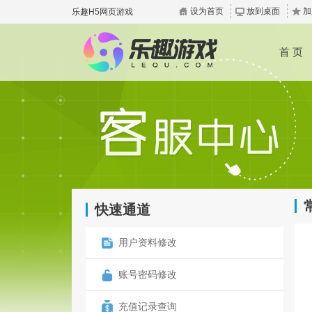
设为首页
放到桌面
加
乐趣H5网页游戏
首 页
快速通道
用户资料修改
账号密码修改
充值记录查询