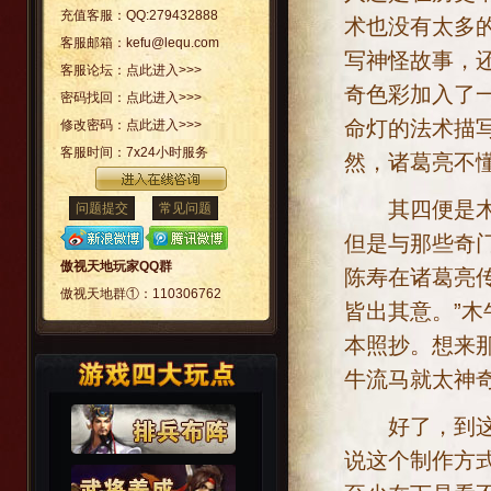
充值客服：
QQ:279432888
术也没有太多
客服邮箱：
kefu@lequ.com
写神怪故事，
客服论坛：
点此进入>>>
奇色彩加入了
密码找回：
点此进入>>>
命灯的法术描
修改密码：
点此进入>>>
客服时间：
7x24小时服务
然，诸葛亮不
其四便是木牛
问题提交
常见问题
但是与那些奇
傲视天地玩家QQ群
陈寿在诸葛亮
傲视天地群①：
110306762
皆出其意。”
本照抄。想来
牛流马就太神
好了，到这里
说这个制作方