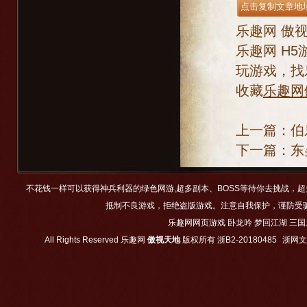
乐趣网
傲
乐趣网
H5
玩游戏，找
收藏
乐趣网
上一篇：
伯
下一篇：
东
不花钱一样可以获得神兵利器的绿色网游,超多副本、BOSS等待你去挑战，
抵制不良游戏，拒绝盗版游戏。注意自我保护，谨防受
乐趣网网页游戏
卧龙吟
梦回江湖
三国
All Rights Reserved
乐趣网
傲视天地
版权所有
浙B2-20180485
浙网文【