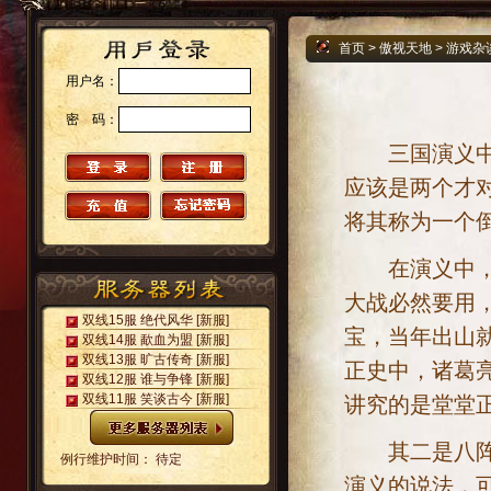
首页
>
傲视天地
>
游戏杂
用户名：
密 码：
三国演义中出
应该是两个才
将其称为一个
在演义中，诸
大战必然要用
双线15服 绝代风华
[新服]
宝，当年出山
双线14服 歃血为盟
[新服]
双线13服 旷古传奇
[新服]
正史中，诸葛
双线12服 谁与争锋
[新服]
双线11服 笑谈古今
[新服]
讲究的是堂堂
其二是八阵图
例行维护时间： 待定
演义的说法，