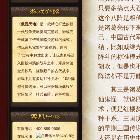
只要多搞点大
这个八阵是相
《
傲视天地
》是一款精心打造的新
是诸葛亮传下
一代战争策略类网页游戏。游戏完
已。中国古代
全颠覆了传统策略类游戏的模式，
结，比如戚继
把玩家从冗繁的“采资源，造房
阵斗的标准模
子”过程中解放出来，让玩家直接进
入酣畅淋漓的战斗之中，亲身体验
胡吹，但是也
金戈铁马，旌旗蔽日的古代战争。
阵法都不是万
游戏中共有多达72个兵种，10种阵
型可供选择，可以根据每场战役的
其三是诸葛亮
实际情况，排兵布阵，运筹帷幄。
仙鬼怪，就说
术，便是红楼
种干系。三国
的早期三国传
客服电话：
400-889-0606
人还是在历史
在线客服：