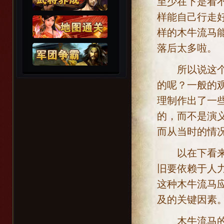
至少在下是看
样能自己行走
样的木牛流马
落后太多啦。
所以说这个木
的呢？一般的
理制作出了一
的，而不是演
而从当时的情
以在下看来，
旧要依赖于人
这种木牛流马
及的关键因素
木牛流马的作