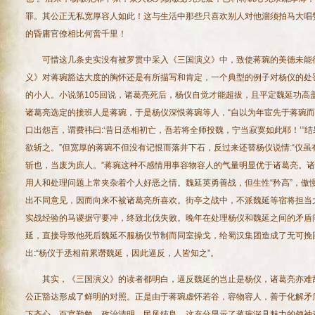
罪。其公正无私宽厚容人如此！这与生活中那些只喜欢别人对他溜须拍马大唱
的昏庸官僚相比何啻千里！
可惜这几条史实没有被罗贯中采入《三国演义》中，致使蒋琬的美德未能
义》对蒋琬豁达大度的胸怀还是有所描写和肯定，一个典型的例子对杨仪的处
的小人。小说第105回说，诸葛亮死后，杨仪自觉才能超拔，且平定魏延功高
诸葛亮选定的接班人是蒋琬，于是杨仪深恨蒋琬等人，“自以为年宦先于蒋琬
口出怨言，谓费祎曰:‘昔日丞相初亡，吾若将全师投魏，宁当寂寞如此耶！’”
欲斩之。”但宽厚的蒋琬不但没有记恨而落井下石，反过来还替杨仪说情:“仪
斩也，当废为庶人。”蒋琬这种不感情用事容物容人的气量明显优于诸葛亮。
用人和处理问题上常夹杂着个人好恶之情。魏延英勇善战，但生性“矜高”，傲
出不同意见，因而向来不被诸葛亮所喜欢。街亭之战中，不派魏延等宿将担当
实战经验的马谡据守要冲，终致北伐失败。晚年在处理杨仪和魏延之间的矛盾
延，直接导致他死后魏延不服杨仪节制而同室操戈，给蜀汉集团造成了无可挽
出:“杨仪于丞相前累谮魏延，因此逼反，人皆知之”。
其实，《三国演义》的读者都明白，逼反魏延的岂止是杨仪，诸葛亮亦难
公正豁达形成了鲜明的对照。正是由于蒋琬虚怀若谷，容物容人，善于化解矛
下齐心，百官勤勉，政治清明，民风纯良。这充分显示了蒋琬深具魅力的领袖