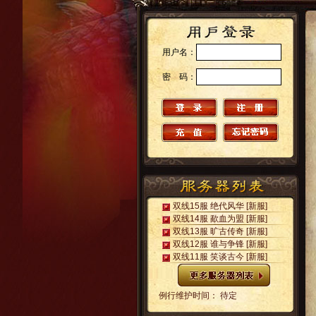
用户名：
密 码：
双线15服 绝代风华
[新服]
双线14服 歃血为盟
[新服]
双线13服 旷古传奇
[新服]
双线12服 谁与争锋
[新服]
双线11服 笑谈古今
[新服]
例行维护时间： 待定