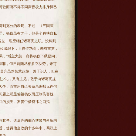
赞歌而听不得不同声音极力排斥异己
得到充分的表现。不过，《三国演
罚。杨仪虽有才干，但是个狷狭自私
盖世，理应继任诸葛亮之职。没料到
而位出琬下，且自恃功高，未有重赏，
结果，“后主大怒，命将杨仪下狱勘问，
虽有罪，但日前随丞相多立功劳，未可
诸葛亮虽然智慧超绝，善于识人，但在
慢少礼，又有主见，敢于向诸葛亮提
大任，而重用自己关系亲密却无任何
问题上明显偏袒杨仪而压制伤害魏
回的损失。罗贯中借费祎之口指
辞其咎。诸葛亮的偏心狭隘与蒋琬的
盾，使得他当政的十多年中，蜀汉上
素质。