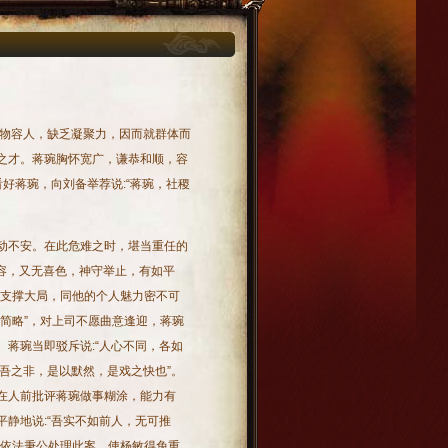
物容人，缺乏凝聚力，因而就群体而
之才。蒋琬胸怀宽广，谦恭和顺，容
好蒋琬，向刘备举荐说:“蒋琬，社稷
动不安。在此危难之时，堪当重任的
戚容，又无喜色，神守举止，有如平
来支撑大局，同他的个人魅力密不可
简略”，对上司不愿曲意逢迎，蒋琬
蒋琬当即驳斥说:“人心不同，各如
吾之非，是以默然，是戏之快也”。
在人前批评蒋琬做事糊涂，能力有
静地说:“吾实不如前人，无可推
，依法秉公处理此案，使杨敏得免重