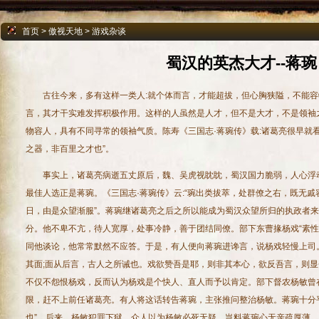
首页
>
傲视天地
>
游戏杂谈
蜀汉的英杰大才--蒋琬
古往今来，多有这样一类人:就个体而言，才能超拔，但心胸狭隘，不能容
言，其才干实难发挥积极作用。这样的人虽然是人才，但不是大才，不是领袖
物容人，具有不同寻常的领袖气质。陈寿《三国志·蒋琬传》载:诸葛亮很早就看
之器，非百里之才也”。
事实上，诸葛亮病逝五丈原后，魏、吴虎视眈眈，蜀汉国力脆弱，人心浮
最佳人选正是蒋琬。《三国志·蒋琬传》云:“琬出类拔萃，处群僚之右，既无
日，由是众望渐服”。蒋琬继诸葛亮之后之所以能成为蜀汉众望所归的执政者
分。他不卑不亢，待人宽厚，处事冷静，善于团结同僚。部下东曹掾杨戏“素性
同他谈论，他常常默然不应答。于是，有人便向蒋琬进谗言，说杨戏轻慢上司。
其面;面从后言，古人之所诫也。戏欲赞吾是耶，则非其本心，欲反吾言，则显
不仅不怨恨杨戏，反而认为杨戏是个快人、直人而予以肯定。部下督农杨敏曾
限，赶不上前任诸葛亮。有人将这话转告蒋琬，主张推问整治杨敏。蒋琬十分平
也”。后来，杨敏犯罪下狱，众人以为杨敏必死无疑，岂料蒋琬心无亲疏厚薄