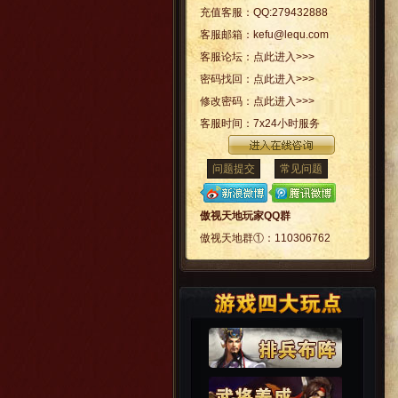
充值客服：
QQ:279432888
客服邮箱：
kefu@lequ.com
客服论坛：
点此进入>>>
密码找回：
点此进入>>>
修改密码：
点此进入>>>
客服时间：
7x24小时服务
问题提交
常见问题
傲视天地玩家QQ群
傲视天地群①：
110306762