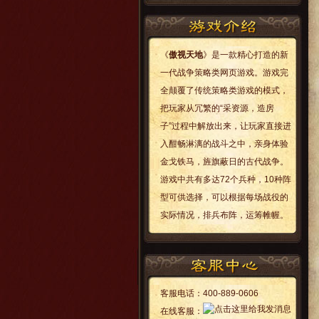
《
傲视天地
》是一款精心打造的新
一代战争策略类网页游戏。游戏完
全颠覆了传统策略类游戏的模式，
把玩家从冗繁的“采资源，造房
子”过程中解放出来，让玩家直接进
入酣畅淋漓的战斗之中，亲身体验
金戈铁马，旌旗蔽日的古代战争。
游戏中共有多达72个兵种，10种阵
型可供选择，可以根据每场战役的
实际情况，排兵布阵，运筹帷幄。
客服电话：
400-889-0606
在线客服：