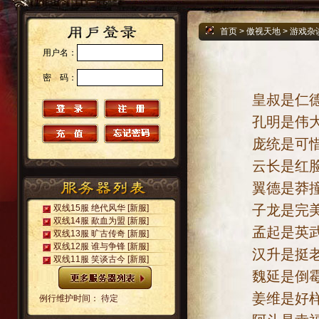
首页
>
傲视天地
>
游戏杂
用户名：
密 码：
皇叔是仁德的
孔明是伟大的
庞统是可惜的
云长是红脸的
翼德是莽撞的
子龙是完美的
双线15服 绝代风华
[新服]
双线14服 歃血为盟
[新服]
孟起是英武的
双线13服 旷古传奇
[新服]
双线12服 谁与争锋
[新服]
汉升是挺老的
双线11服 笑谈古今
[新服]
魏延是倒霉的
姜维是好样的
例行维护时间： 待定