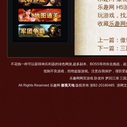
乐趣网
H5
玩游戏，找
收藏
乐趣网
上一篇：
傲
下一篇：
三
不花钱一样可以获得神兵利器的绿色网游,超多副本、BOSS等待你去挑战，
抵制不良游戏，拒绝盗版游戏。注意自我保护，谨防受
乐趣网网页游戏
卧龙吟
梦回江湖
三国
All Rights Reserved
乐趣网
傲视天地
版权所有
浙B2-20180485
浙网文【