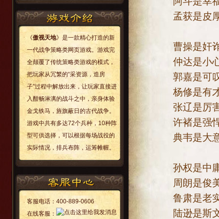
阿斗是幸福的
孟获是皮厚的
《
傲视天地
》是一款精心打造的新
曹操是奸诈的
一代战争策略类网页游戏。游戏完
仲达是小心的
全颠覆了传统策略类游戏的模式，
把玩家从冗繁的“采资源，造房
郭嘉是可叹的
子”过程中解放出来，让玩家直接进
杨修是有才的
入酣畅淋漓的战斗之中，亲身体验
张辽是厉害的
金戈铁马，旌旗蔽日的古代战争。
许褚是强悍的
游戏中共有多达72个兵种，10种阵
典韦是大意的
型可供选择，可以根据每场战役的
实际情况，排兵布阵，运筹帷幄。
孙权是中庸的
周朗是俊美的
鲁肃是老实的
客服电话：
400-889-0606
陆逊是斯文的
在线客服：