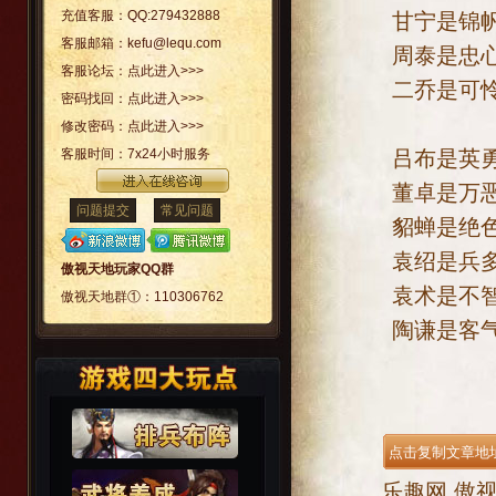
充值客服：
QQ:279432888
甘宁是锦帆的
客服邮箱：
kefu@lequ.com
周泰是忠心的
客服论坛：
点此进入>>>
二乔是可怜的
密码找回：
点此进入>>>
修改密码：
点此进入>>>
吕布是英勇的
客服时间：
7x24小时服务
董卓是万恶的
问题提交
常见问题
貂蝉是绝色的
袁绍是兵多的
傲视天地玩家QQ群
袁术是不智的
傲视天地群①：
110306762
陶谦是客气的
乐趣网
傲