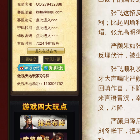
充值客服：
QQ:279432888
张飞这招反间
客服邮箱：
kefu@lequ.com
客服论坛：
点此进入>>>
利；比起周瑜
密码找回：
点此进入>>>
瑁、张允高明
修改密码：
点此进入>>>
客服时间：
7x24小时服务
严颜果如张飞
反埋伏计，被
问题提交
常见问题
张飞顺利攻下
傲视天地玩家QQ群
牙大声喝叱严
傲视天地群①：
110306762
回嗔作喜，下
来言语冒渎，
义，乃降。
严颜归降后，
刘备帐下，把