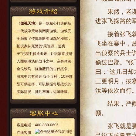
果然，老谋深
进张飞探路的
《
傲视天地
》是一款精心打造的新
一代战争策略类网页游戏。游戏完
接着张飞就导
全颠覆了传统策略类游戏的模式，
飞坐在寨中，
把玩家从冗繁的“采资源，造房
出侦察的兵士
子”过程中解放出来，让玩家直接进
偷过巴郡。”张
入酣畅淋漓的战斗之中，亲身体验
金戈铁马，旌旗蔽日的古代战争。
曰：“这几日却
游戏中共有多达72个兵种，10种阵
三更明月，拔
型可供选择，可以根据每场战役的
汝等依次而行
实际情况，排兵布阵，运筹帷幄。
结果，严颜派
颜。
张飞就是要这
客服电话：
400-889-0606
在线客服：
己设下的圈套