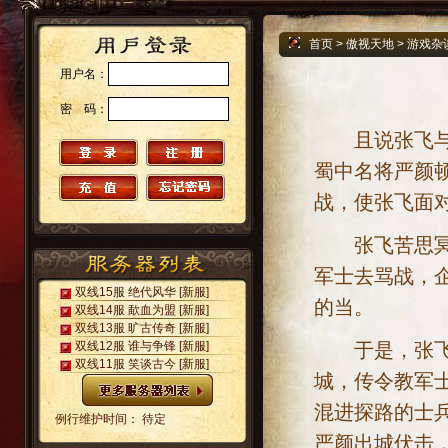
首页
>
傲视天地
>
游戏杂
用户名：
密 码：
且说张飞与诸
蜀中名将严颜
战，使张飞面
张飞苦思冥想
军士去骂战，
双线15服 绝代风华
[新服]
的当。
双线14服 歃血为盟
[新服]
双线13服 旷古传奇
[新服]
于是，张飞眉
双线12服 谁与争锋
[新服]
双线11服 笑谈古今
[新服]
城，传令教军
混进探路的士
例行维护时间： 待定
严颜出城伏击