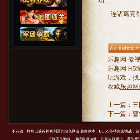
功。
连诸葛亮都不
乐趣网
傲
乐趣网
H5
玩游戏，找
收藏
乐趣网
上一篇：
三
下一篇：
曹
不花钱一样可以获得神兵利器的绿色网游,超多副本、BOSS等待你去挑战，
抵制不良游戏，拒绝盗版游戏。注意自我保护，谨防受