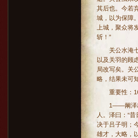
其后也。今若
城，以为保障。
上城，聚众将
斩！”
关公水淹七军
以及关羽的顾
局改写矣。关
略，结果未可
重要性：10
1——阚泽出
人。泽曰：“
决于吕子明；
雄才，大略，