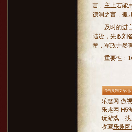
言。主上若能
德润之言，孤几
及时的进言！
陆逊，先败刘
帝，军政井然
重要性：10
乐趣网
傲
乐趣网
H5
玩游戏，找
收藏
乐趣网