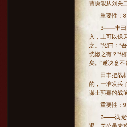
曹操能从刘关
重要性：8；
3——丰曰：
入，上可以保
之。”绍曰：“
恍惚之有？”绍
矣。”遂决意不
田丰把战机分
的，一准发兵
谋士郭嘉的战
重要性：9；
2——满宠谏
退。关公虽未