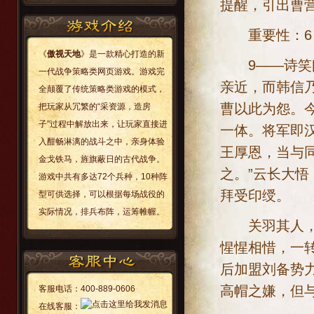
提醒，引出曹
重要性：6；
《
傲视天地
》是一款精心打造的新
9——诗笑曰
一代战争策略类网页游戏。游戏完
亲近，而韩信
全颠覆了传统策略类游戏的模式，
曹以此为怨。
把玩家从冗繁的“采资源，造房
子”过程中解放出来，让玩家直接进
一体。将军即
入酣畅淋漓的战斗之中，亲身体验
王厚恩，当与
金戈铁马，旌旗蔽日的古代战争。
之。”云长大悟
游戏中共有多达72个兵种，10种阵
拜受印绶。
型可供选择，可以根据每场战役的
实际情况，排兵布阵，运筹帷幄。
关羽其人，看
惺惺相惜，一
后加盟刘备势
高帽之嫌，但
客服电话：
400-889-0606
在线客服：