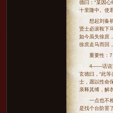
德曰：“某因
十里隆中。使君
想起刘备初闻
贤士必滚鞍下马
如今虽失徐庶
徐庶走马而回
重要性：7；
4——话说曹
玄德曰，“此等
士，愿以性命保
亲释其缚，解
一点也不相信
是找个台阶罢