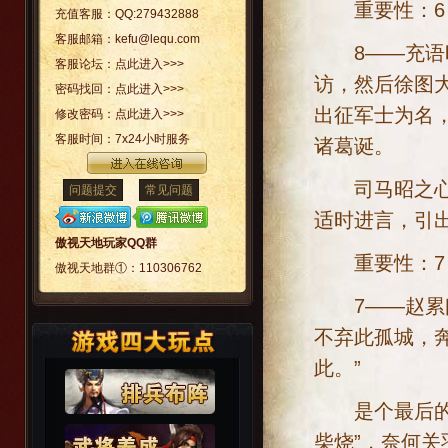
重要性：6；
充值客服：
QQ:279432888
客服邮箱：
kefu@lequ.com
8——充语昭
客服论坛：
点此进入>>>
访，然后徐图
密码找回：
点此进入>>>
出征军士为名
修改密码：
点此进入>>>
客服时间：
7x24小时服务
诸葛诞。
司马昭之心，
问题提交
常见问题
适时进言，引
傲视天地玩家QQ群
重要性：7；
傲视天地群①：
110306762
7——赵累曰
不弃此孤城，奔
此。”
是个最后的退
柴烧”，奈何关