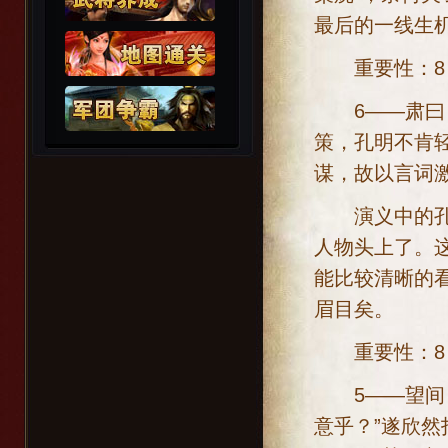
最后的一线生
重要性：8；
6——肃曰：
策，孔明不肯
谋，故以言词
演义中的孔明
人物头上了。
能比较清晰的
眉目矣。
重要性：8；
5——望间，
意乎？”遂欣然