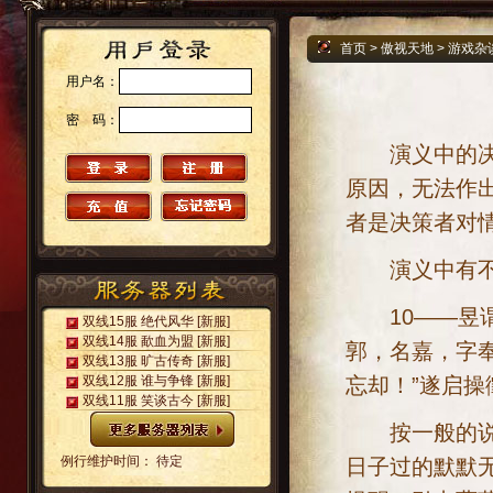
首页
>
傲视天地
>
游戏杂
用户名：
密 码：
演义中的决策
原因，无法作
者是决策者对
演义中有不少
10——昱谓
双线15服 绝代风华
[新服]
双线14服 歃血为盟
[新服]
郭，名嘉，字
双线13服 旷古传奇
[新服]
忘却！”遂启
双线12服 谁与争锋
[新服]
双线11服 笑谈古今
[新服]
按一般的说法
例行维护时间： 待定
日子过的默默