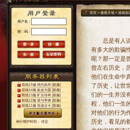
首页
>
傲视天地
>
游戏杂
用户名：
密 码：
总是有人说历
有多大的欺骗
呢？那一定是
曾左右历史，
他们在生命中
了历史，让世
双线15服 绝代风华
[新服]
双线14服 歃血为盟
[新服]
们的一生并没
双线13服 旷古传奇
[新服]
双线12服 谁与争锋
[新服]
程，他们一生
双线11服 笑谈古今
[新服]
对他们的行为
历史，看见的
例行维护时间： 待定