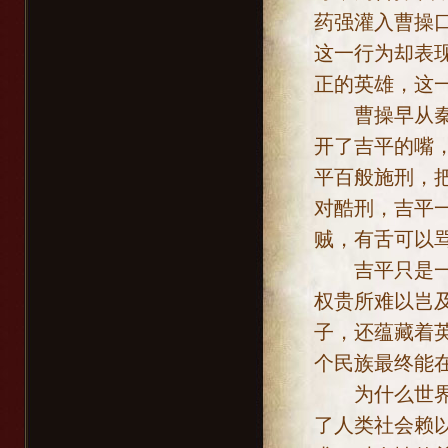
药强灌入曹操
这一行为却表
正的英雄，这
曹操早从秦庆
开了吉平的嘴
平百般施刑，
对酷刑，吉平
贼，有舌可以
吉平只是一个
权贵所难以岂
子，还蕴藏着
个民族最终能
为什么世界上
了人类社会赖