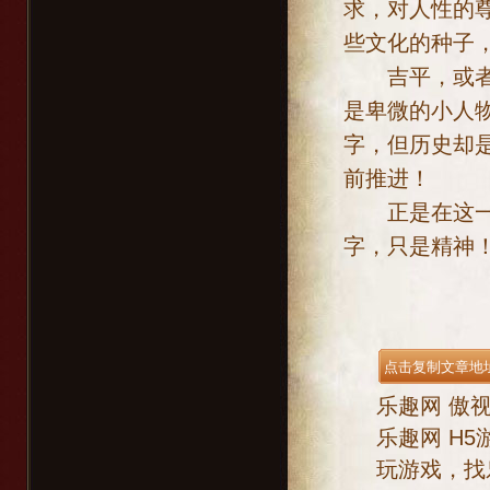
求，对人性的
些文化的种子
吉平，或者说
是卑微的小人
字，但历史却
前推进！
正是在这一点
字，只是精神
乐趣网
傲
乐趣网
H5
玩游戏，找