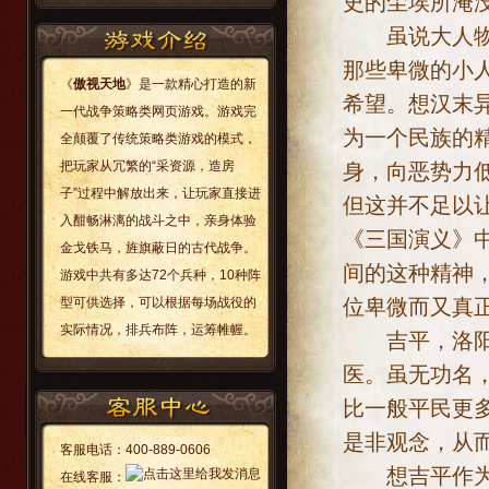
史的尘埃所淹
虽说大人物曾
那些卑微的小
《
傲视天地
》是一款精心打造的新
希望。想汉末
一代战争策略类网页游戏。游戏完
为一个民族的
全颠覆了传统策略类游戏的模式，
把玩家从冗繁的“采资源，造房
身，向恶势力
子”过程中解放出来，让玩家直接进
但这并不足以
入酣畅淋漓的战斗之中，亲身体验
《三国演义》
金戈铁马，旌旗蔽日的古代战争。
间的这种精神
游戏中共有多达72个兵种，10种阵
位卑微而又真
型可供选择，可以根据每场战役的
实际情况，排兵布阵，运筹帷幄。
吉平，洛阳人
医。虽无功名
比一般平民更
是非观念，从
客服电话：
400-889-0606
想吉平作为一
在线客服：