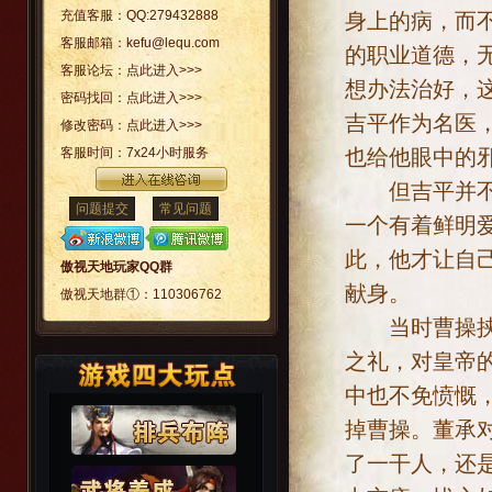
充值客服：
QQ:279432888
身上的病，而
客服邮箱：
kefu@lequ.com
的职业道德，
客服论坛：
点此进入>>>
想办法治好，
密码找回：
点此进入>>>
吉平作为名医
修改密码：
点此进入>>>
也给他眼中的
客服时间：
7x24小时服务
但吉平并不只
问题提交
常见问题
一个有着鲜明
此，他才让自
傲视天地玩家QQ群
献身。
傲视天地群①：
110306762
当时曹操挟天
之礼，对皇帝
中也不免愤慨
掉曹操。董承
了一干人，还