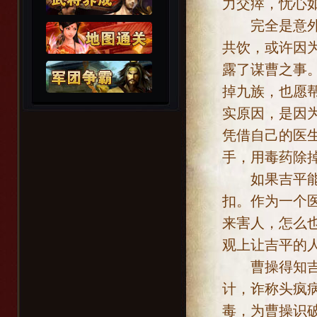
力交瘁，忧心
完全是意外，
共饮，或许因
露了谋曹之事
掉九族，也愿
实原因，是因
凭借自己的医
手，用毒药除
如果吉平能顺
扣。作为一个
来害人，怎么
观上让吉平的
曹操得知吉平
计，诈称头疯
毒，为曹操识