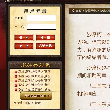
首页
>
傲视天地
>
游戏杂
用户名：
密 码：
沙摩柯，在傲
人物。但其以
力，有兴趣的
宁的终结者哦
沙摩柯(?-2
双线15服 绝代风华
[新服]
期间相助蜀军
双线14服 歃血为盟
[新服]
双线13服 旷古传奇
[新服]
《三国志·蜀
双线12服 谁与争锋
[新服]
双线11服 笑谈古今
[新服]
相率响应。”
例行维护时间： 待定
《三国演义》