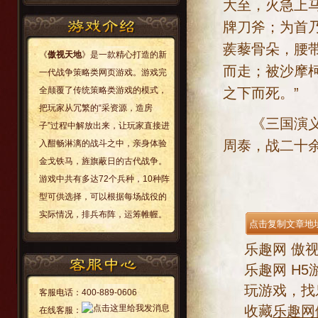
大至，火急上
牌刀斧；为首
蒺藜骨朵，腰
《
傲视天地
》是一款精心打造的新
而走；被沙摩
一代战争策略类网页游戏。游戏完
之下而死。”
全颠覆了传统策略类游戏的模式，
把玩家从冗繁的“采资源，造房
《三国演义》
子”过程中解放出来，让玩家直接进
周泰，战二十余
入酣畅淋漓的战斗之中，亲身体验
金戈铁马，旌旗蔽日的古代战争。
游戏中共有多达72个兵种，10种阵
型可供选择，可以根据每场战役的
实际情况，排兵布阵，运筹帷幄。
乐趣网
傲
乐趣网
H5
玩游戏，找
客服电话：
400-889-0606
收藏
乐趣网
在线客服：