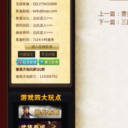
充值客服：
QQ:279432888
客服邮箱：
kefu@lequ.com
上一篇：
曹
客服论坛：
点此进入>>>
下一篇：
三
密码找回：
点此进入>>>
修改密码：
点此进入>>>
客服时间：
7x24小时服务
问题提交
常见问题
傲视天地玩家QQ群
傲视天地群①：
110306762